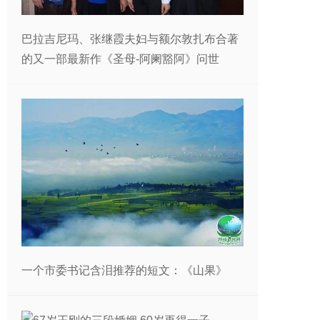
巴拉吉尼玛、张继霞夫妇与额尔敦扎布合著
的又一部最新作《圣母-阿阑豁阿》问世
一个市委书记含泪推荐的短文：《山果》