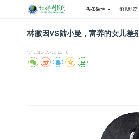
头条聚焦
资讯动
林徽因VS陆小曼，富养的女儿差
2016-05-30 11:48