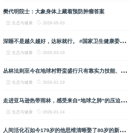
樊代明院士：大象身体上藏着预防肿瘤答案
生态与健康
2026-05-03
深
睡不是越久越好，达标就行。 #国家卫生健康委新闻发布会 #深度睡眠#渐进式放松练习
生态与健康
2026-03-19
丛
林法则至今在地球村野蛮盛行只有靠实力技能、团队合作才有饭吃
生态与健康
2026-01-19
走
进亚马逊热带雨林，感受来自“地球之肺”的压迫感.人类的禁区，保护野生动植物人人有责
生态与健康
2026-01-14
人
间活化石如今179岁的他思维清晰娶了80岁的新妻子…