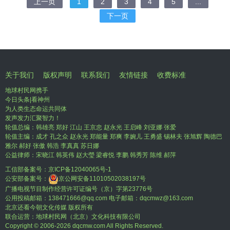
上一页
1
2
3
4
5
...
下一页
关于我们
版权声明
联系我们
友情链接
收费标准
地球村民网携手
今日头条|看神州
为人类生态命运共同体
发声发力汇聚智力！
轮值总编：韩雄亮 郑好 江山 王京忠 赵永光 王启峰 刘亚娜 张爱
轮值主编：成才 孔之众 赵永光 郑能量 郑爽 李婉儿 王勇盛 锡林夫 张旭辉 陶德巴
雅尔 郝好 张傲 韩浩 李真真 苏日娜
公益律师：宋晓江 韩英伟 赵大瑩 梁睿悦 李鹏 韩秀芳 陈维 郝萍
工信部备案号：
京ICP备12040065号-1
公安部备案号：
京公网安备11010502038197号
广播电视节目制作经营许可证编号（京）字第23776号
公用投稿邮箱：138471666@qq.com 电子邮箱：dqcmwz@163.com
北京还看今朝文化传媒 版权所有
联合运营：地球村民网（北京）文化科技有限公司
Copyright © 2006-
2026 dqcmw.com All Rights Reserved.