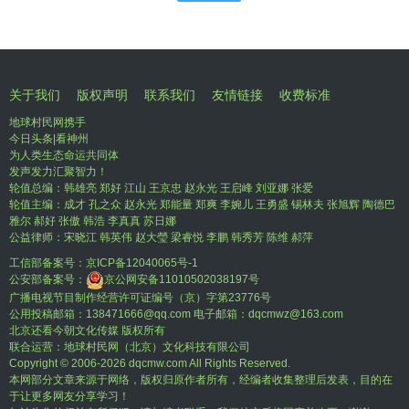
关于我们
版权声明
联系我们
友情链接
收费标准
地球村民网携手
今日头条|看神州
为人类生态命运共同体
发声发力汇聚智力！
轮值总编：韩雄亮 郑好 江山 王京忠 赵永光 王启峰 刘亚娜 张爱
轮值主编：成才 孔之众 赵永光 郑能量 郑爽 李婉儿 王勇盛 锡林夫 张旭辉 陶德巴
雅尔 郝好 张傲 韩浩 李真真 苏日娜
公益律师：宋晓江 韩英伟 赵大瑩 梁睿悦 李鹏 韩秀芳 陈维 郝萍
工信部备案号：
京ICP备12040065号-1
公安部备案号：
京公网安备11010502038197号
广播电视节目制作经营许可证编号（京）字第23776号
公用投稿邮箱：138471666@qq.com 电子邮箱：dqcmwz@163.com
北京还看今朝文化传媒 版权所有
联合运营：地球村民网（北京）文化科技有限公司
Copyright © 2006-
2026 dqcmw.com All Rights Reserved.
本网部分文章来源于网络，版权归原作者所有，经编者收集整理后发表，目的在
于让更多网友分享学习！