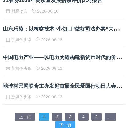
31省份2025年高质量发展指数评价比对报告
财经动态
2026-06-16
山
东乐陵：以检察技术“小切口”做好司法办案“大文章”
新媒体头条
2026-06-12
中
国电力产业——以电力为锚构建新货币时代的价值基础
新媒体头条
2026-06-12
地
球村民网联合主办发起首届全民爱国行动日大会实况报道（网事记忆）
新媒体头条
2026-06-12
上一页
1
2
3
4
5
...
下一页