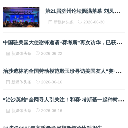
第
21届济州论坛圆满落幕 刘凤珍博士受邀出席
新媒体头条
2026-06-30
中
国驻美国大使谢锋邀请“赛考斯”再次访华，已获签证
新媒体头条
2026-06-22
治
沙造林的全国劳动模范殷玉珍寻访美国友人“赛·考斯基”—— 绿已盎然，等你来看
新媒体头条
2026-06-16
“
治沙英雄”全网寻人引关注！和赛·考斯基一起种树的，还有日照的他
新媒体头条
2026-06-16