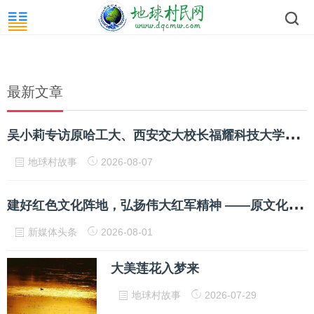
最新文章
吴
小莉专访原哈工大、西安交大校长福耀科技大学校长王树国
地球村故事
2026-08-07
建
好红色文化阵地，弘扬伟大红军精神 ——原文化部老领导周和平等深入书院调研并参加座谈会
新媒体头条
2026-08-01
大美莲花入梦来
地球村故事
2026-07-29