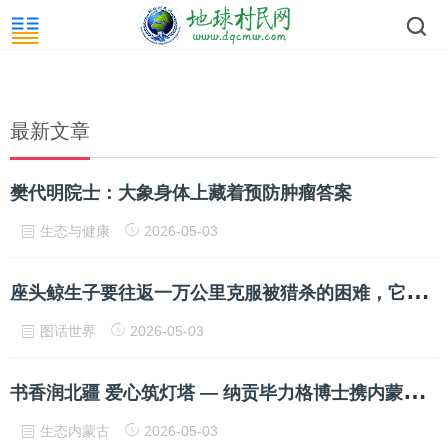
最新文章
樊代明院士：大象身体上藏着预防肿瘤答案
生态与健康
2026-05-03
座
头鲸生子要往返一万公里克服被猎杀的困难，它成功了
图话世界
2026-05-03
书
香润北疆 爱心筑灯塔 — 纳贡毕力格博士携内蒙古阿吉泰蒙医医院有限公司向全区12盟市捐建爱心图书室
生态内蒙古
2026-05-03