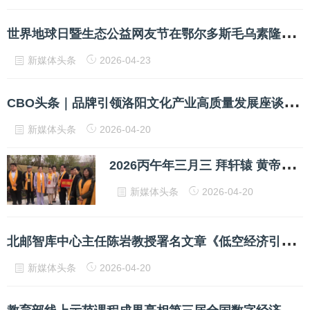
世
界地球日暨生态公益网友节在鄂尔多斯毛乌素隆重举行
新媒体头条
2026-04-23
C
BO头条｜品牌引领洛阳文化产业高质量发展座谈会成功举行
新媒体头条
2026-04-20
2
026丙午年三月三 拜轩辕 黄帝故里拜祖大典在河南新郑举办「刘凤珍博士受邀出席拜祖大典」
新媒体头条
2026-04-20
北
邮智库中心主任陈岩教授署名文章《低空经济引领新质生产力发展的理论逻辑、现实困境和关键路径》作为《宏观经济研究》封面文章刊发
新媒体头条
2026-04-20
教
育部线上示范课程成果亮相第三届全国数字经济和经济与贸易类专业沉浸式产教融合研讨会