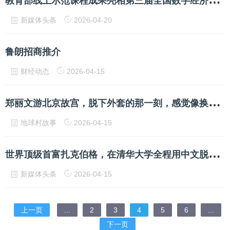
新媒体头条
2026-04-20
鲁朗招商推介
财经动态
2026-04-15
郑
丽文游北京故宫，脱下外套的那一刻，感觉像换了一个人似的。
地球村故事
2026-04-15
世
界顶级首富扎克伯格，在清华大学全程用中文脱稿演讲！
新媒体头条
2026-04-15
上一页
...
2
3
4
5
6
...
下一页