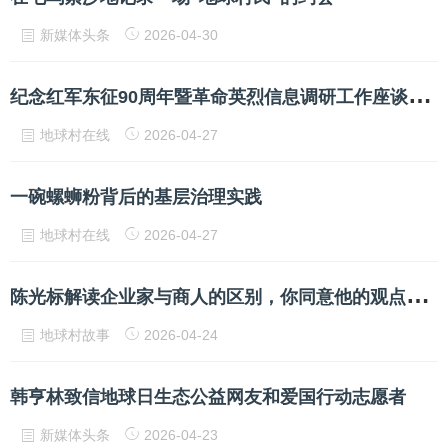
新媒体头条
2026-04-30
纪
念红军东征90周年暨革命英烈信息调研工作座谈会在孝义市召开
地球村在线
2026-04-27
一碗螺蛳粉背后的基层治理实践
地球村在线
2026-04-27
陈
光标解读企业家与商人的区别，你同意他的观点吗？
地球村故事
2026-04-24
韩亨林致信地球日生态公益网友和爱国行动志愿者
新媒体头条
2026-04-23