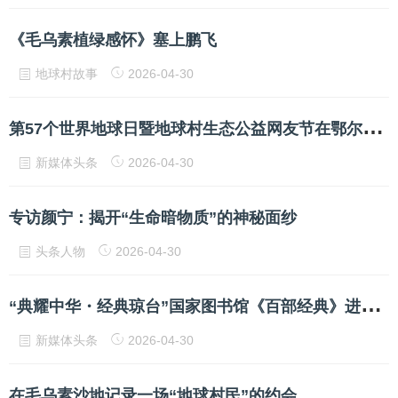
《毛乌素植绿感怀》塞上鹏飞
地球村故事
2026-04-30
第
57个世界地球日暨地球村生态公益网友节在鄂尔多斯举行
新媒体头条
2026-04-30
专访颜宁：揭开“生命暗物质”的神秘面纱
头条人物
2026-04-30
“
典耀中华・经典琼台”国家图书馆《百部经典》进校园系列活动在我校举办
新媒体头条
2026-04-30
在毛乌素沙地记录一场“地球村民”的约会