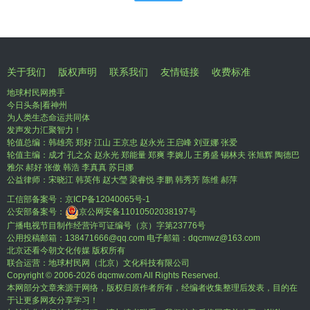
关于我们
版权声明
联系我们
友情链接
收费标准
地球村民网携手
今日头条|看神州
为人类生态命运共同体
发声发力汇聚智力！
轮值总编：韩雄亮 郑好 江山 王京忠 赵永光 王启峰 刘亚娜 张爱
轮值主编：成才 孔之众 赵永光 郑能量 郑爽 李婉儿 王勇盛 锡林夫 张旭辉 陶德巴
雅尔 郝好 张傲 韩浩 李真真 苏日娜
公益律师：宋晓江 韩英伟 赵大瑩 梁睿悦 李鹏 韩秀芳 陈维 郝萍
工信部备案号：
京ICP备12040065号-1
公安部备案号：
京公网安备11010502038197号
广播电视节目制作经营许可证编号（京）字第23776号
公用投稿邮箱：138471666@qq.com 电子邮箱：dqcmwz@163.com
北京还看今朝文化传媒 版权所有
联合运营：地球村民网（北京）文化科技有限公司
Copyright © 2006-
2026 dqcmw.com All Rights Reserved.
本网部分文章来源于网络，版权归原作者所有，经编者收集整理后发表，目的在
于让更多网友分享学习！