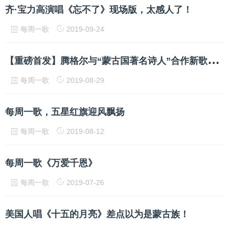
齐·宝力高演唱《忘不了》现场版，太感人了！
每周一歌
2019-09-24
【
重磅首发】腾格尔与“蒙古国著名诗人”合作新歌《我的鄂尔多斯》 “草原神曲”抢鲜听
每周一歌
2019-08-29
每周一歌，五星红旗迎风飘扬
每周一歌
2019-08-12
每周一歌《万爱千恩》
每周一歌
2019-07-26
美国人唱《十五的月亮》差点以为是蒙古族！