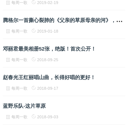
每周一歌
2019-02-19
腾
格尔一首撕心裂肺的《父亲的草原母亲的河》，唱的观众潸然泪下
每周一歌
2019-01-18
邓丽君最美相册52张，绝版！首次公开！
每周一歌
2018-09-25
赵春光王红丽唱山曲，长得好唱的更好！
每周一歌
2018-09-17
蓝野乐队-这片草原
每周一歌
2018-09-03