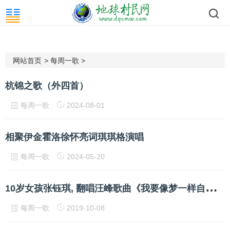
网站首页
>
每周一歌
>
杭锦之歌（外四首）
每周一歌
2024-08-01
相聚伊金霍洛徐怀亮词琪琪格演唱
每周一歌
2024-05-20
1
0岁女孩张钰琪, 翻唱汪峰歌曲《我要像梦一样自由》这嗓音太厉害了!
每周一歌
2019-10-08