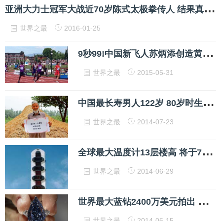
亚
洲大力士冠军大战近70岁陈式太极拳传人 结果真是出人意料
世界之最
2016-01-25
9
秒99!中国新飞人苏炳添创造黄种人历史
世界之最
2015-05-31
中
国最长寿男人122岁 80岁时生儿育女(图)
世界之最
2014-07-23
全
球最大温度计13层楼高 将于7月重新亮灯
世界之最
2014-06-29
世
界最大蓝钻2400万美元拍出 行家称是极品(图)
世界之最
2014-06-15