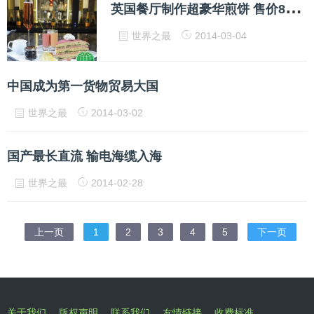
英
国餐厅制作超豪华煎饼 售价800英镑全球最贵
世界之最
2014-03-04
中国成为第一货物贸易大国
世界之最
2014-03-02
国产最长直流 输电海缆入海
世界之最
2014-02-28
上一页
1
2
3
4
5
下一页
关于我们
版权声明
联系我们
友情链接
收费标准