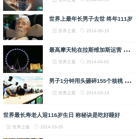
世界上最年长男子去世 终年111岁
世界之最
2014-06-15
最
高摩天轮在拉斯维加斯运营 坐一圈30分钟
世界之最
2014-04-01
男
子1分钟用头砸碎155个核桃 打破世界纪录
世界之最
2014-03-14
世界最长寿老人迎116岁生日 称秘诀是吃好睡好
世界之最
2014-03-05