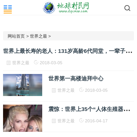
网站首页
>
世界之最
>
世
界上最长寿的老人：131岁高龄6代同堂，一辈子喝凉水爱漂亮！
世界之最
2018-03-05
世界第一高楼迪拜中心
世界之最
2018-03-05
震
惊：世界上35个“人体生殖器之最”！
世界之最
2016-04-17