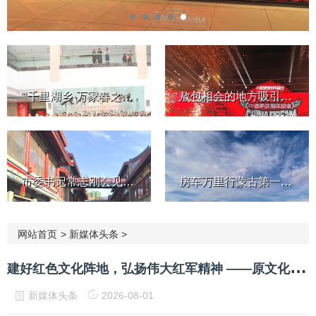
“‘千里湖乡·万家春之荆楚！’—...
敖包相会的地方吸引世界目光...
市委书记常志刚会见香港铜锣...
房车万里行蒙古第一站：塞音...
网站首页
>
新媒体头条
>
建
好红色文化阵地，弘扬伟大红军精神 ——原文化部老领导周和平等深入书院调研并参加座谈会
新媒体头条
2026-08-01