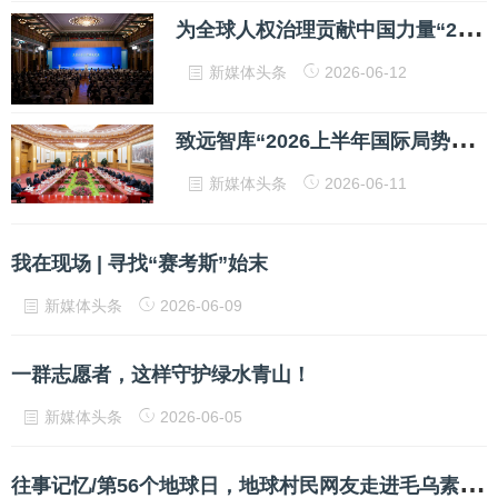
为
全球人权治理贡献中国力量“2026·全球人权治理高端论坛”在北京举行
新媒体头条
2026-06-12
致
远智库“2026上半年国际局势回顾与展望”研讨会在京举行
新媒体头条
2026-06-11
​我在现场 | 寻找“赛考斯”始末
新媒体头条
2026-06-09
一群志愿者，这样守护绿水青山！
新媒体头条
2026-06-05
往
事记忆/第56个地球日，地球村民网友走进毛乌素，鄂尔多斯妇联官网