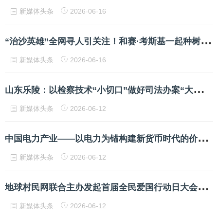
新媒体头条
2026-06-16
“
治沙英雄”全网寻人引关注！和赛·考斯基一起种树的，还有日照的他
新媒体头条
2026-06-16
山
东乐陵：以检察技术“小切口”做好司法办案“大文章”
新媒体头条
2026-06-12
中
国电力产业——以电力为锚构建新货币时代的价值基础
新媒体头条
2026-06-12
地
球村民网联合主办发起首届全民爱国行动日大会实况报道（网事记忆）
新媒体头条
2026-06-12