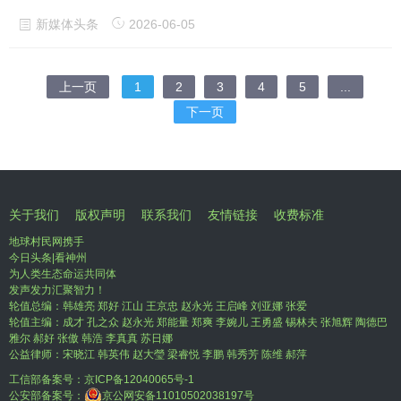
新媒体头条
2026-06-05
上一页
1
2
3
4
5
...
下一页
关于我们
版权声明
联系我们
友情链接
收费标准
地球村民网携手
今日头条|看神州
为人类生态命运共同体
发声发力汇聚智力！
轮值总编：韩雄亮 郑好 江山 王京忠 赵永光 王启峰 刘亚娜 张爱
轮值主编：成才 孔之众 赵永光 郑能量 郑爽 李婉儿 王勇盛 锡林夫 张旭辉 陶德巴
雅尔 郝好 张傲 韩浩 李真真 苏日娜
公益律师：宋晓江 韩英伟 赵大瑩 梁睿悦 李鹏 韩秀芳 陈维 郝萍
工信部备案号：
京ICP备12040065号-1
公安部备案号：
京公网安备11010502038197号