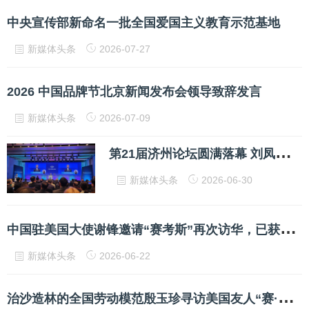
中央宣传部新命名一批全国爱国主义教育示范基地
新媒体头条
2026-07-27
2026 中国品牌节北京新闻发布会领导致辞发言
新媒体头条
2026-07-09
第
21届济州论坛圆满落幕 刘凤珍博士受邀出席
新媒体头条
2026-06-30
中
国驻美国大使谢锋邀请“赛考斯”再次访华，已获签证
新媒体头条
2026-06-22
治
沙造林的全国劳动模范殷玉珍寻访美国友人“赛·考斯基”—— 绿已盎然，等你来看