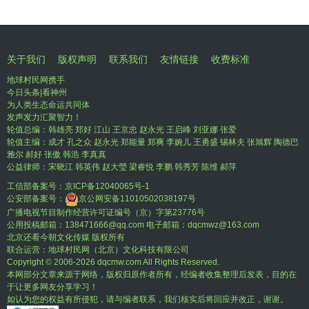
关于我们
版权声明
联系我们
友情链接
收费标准
地球村民网携手
今日头条|看神州
为人类生态命运共同体
发声发力汇聚智力！
轮值总编：韩雄亮 郑好 江山 王京忠 赵永光 王启峰 刘亚娜 张爱
轮值主编：成才 孔之众 赵永光 郑能量 郑爽 李婉儿 王勇盛 锡林夫 张旭辉 陶德巴
雅尔 郝好 张傲 韩浩 李真真
公益律师：宋晓江 韩英伟 赵大瑩 梁睿悦 李鹏 韩秀芳 陈维 郝萍
工信部备案号：
京ICP备12040065号-1
公安部备案号：
京公网安备11010502038197号
广播电视节目制作经营许可证编号（京）字第23776号
公用投稿邮箱：138471666@qq.com 电子邮箱：dqcmwz@163.com
北京还看今朝文化传媒 版权所有
联合运营：地球村民网（北京）文化科技有限公司
Copyright © 2006-
2026 dqcmw.com All Rights Reserved.
本网部分文章来源于网络，版权归原作者所有，经编者收集整理后发表，目的在
于让更多网友分享学习！
如认为您的权益有所侵犯，请与编者联系，我们核实后将回应并改正，谢谢。