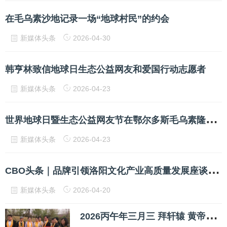
在毛乌素沙地记录一场“地球村民”的约会
新媒体头条
2026-04-30
韩亨林致信地球日生态公益网友和爱国行动志愿者
新媒体头条
2026-04-23
世
界地球日暨生态公益网友节在鄂尔多斯毛乌素隆重举行
新媒体头条
2026-04-23
C
BO头条｜品牌引领洛阳文化产业高质量发展座谈会成功举行
新媒体头条
2026-04-20
2
026丙午年三月三 拜轩辕 黄帝故里拜祖大典在河南新郑举办「刘凤珍博士受邀出席拜祖大典」