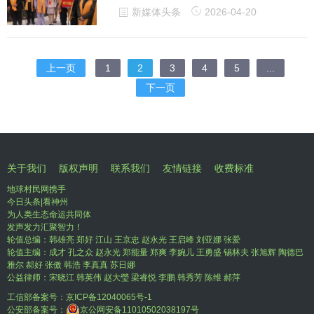
新媒体头条
2026-04-20
上一页
1
2
3
4
5
...
下一页
关于我们
版权声明
联系我们
友情链接
收费标准
地球村民网携手
今日头条|看神州
为人类生态命运共同体
发声发力汇聚智力！
轮值总编：韩雄亮 郑好 江山 王京忠 赵永光 王启峰 刘亚娜 张爱
轮值主编：成才 孔之众 赵永光 郑能量 郑爽 李婉儿 王勇盛 锡林夫 张旭辉 陶德巴
雅尔 郝好 张傲 韩浩 李真真 苏日娜
公益律师：宋晓江 韩英伟 赵大瑩 梁睿悦 李鹏 韩秀芳 陈维 郝萍
工信部备案号：
京ICP备12040065号-1
公安部备案号：
京公网安备11010502038197号