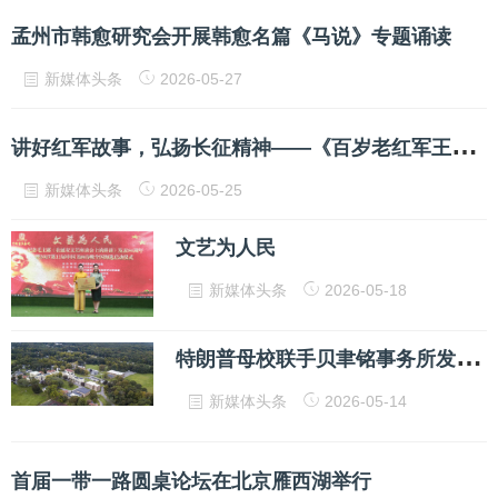
孟州市韩愈研究会开展韩愈名篇《马说》专题诵读
新媒体头条
2026-05-27
讲
好红军故事，弘扬长征精神——《百岁老红军王功昌》新书品读会在京举行
新媒体头条
2026-05-25
文艺为人民
新媒体头条
2026-05-18
特
朗普母校联手贝聿铭事务所发布新蓝图，中美投资共建国际创新学校
新媒体头条
2026-05-14
首届一带一路圆桌论坛在北京雁西湖举行