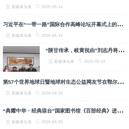
新媒体头条
2026-05-14
习
近平在“一带一路”国际合作高峰论坛开幕式上的演讲
新媒体头条
2026-05-14
“
陕甘传承，岐黄祝由”刘志丹将军外孙女刘凤珍助力李雄老师祝由医术传承
新媒体头条
2026-05-03
第
57个世界地球日暨地球村生态公益网友节在鄂尔多斯举行
新媒体头条
2026-04-30
“
典耀中华・经典琼台”国家图书馆《百部经典》进校园系列活动在我校举办
新媒体头条
2026-04-30