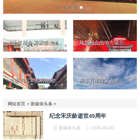
“‘千里湖乡·万家春之荆楚！’—...
敖包相会的地方吸引世界目光...
市委书记常志刚会见香港铜锣...
房车万里行蒙古第一站：塞音...
网站首页
>
新媒体头条
>
纪念宋庆龄逝世45周年
新媒体头条
2026-06-03