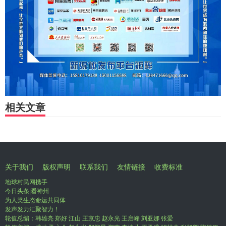
相关文章
关于我们
版权声明
联系我们
友情链接
收费标准
地球村民网携手
今日头条|看神州
为人类生态命运共同体
发声发力汇聚智力！
轮值总编：韩雄亮 郑好 江山 王京忠 赵永光 王启峰 刘亚娜 张爱