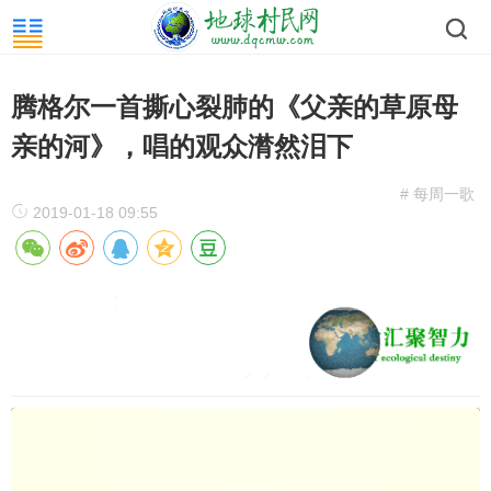
腾格尔一首撕心裂肺的《父亲的草原母
亲的河》，唱的观众潸然泪下
# 每周一歌
2019-01-18 09:55