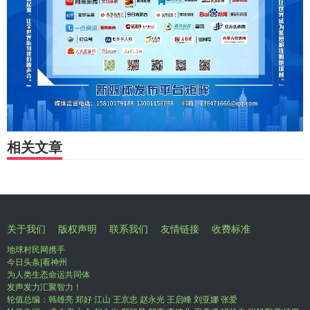
相关文章
关于我们
版权声明
联系我们
友情链接
收费标准
地球村民网携手
今日头条|看神州
为人类生态命运共同体
发声发力汇聚智力！
轮值总编：韩雄亮 郑好 江山 王京忠 赵永光 王启峰 刘亚娜 张爱