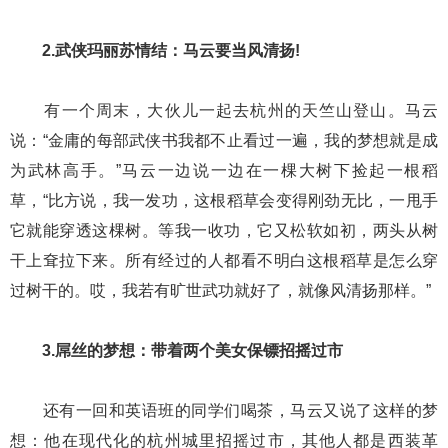
2.武侠玛丽苏情结：马云要当风清扬!
有一个周末，大伙儿一起去杭州的天竺山登山。马云
说：“金庸的每部武侠书我都不止看过一遍，我的梦想就是成
为武林高手。”马云一边说一边在一棵大树下捡起一根稻
草，“比方说，我一发功，这根稻草会变得刚劲无比，一甩手
它就能穿透这棵树。等我一收功，它又松软如初，两头从树
干上耷拉下来。所有经过的人都看不明白这根稻草是怎么穿
过树干的。哎，我若有旷世武功就好了，就像风清扬那样。”
3.屌丝的梦想：带着两个美女保镖招摇过市
还有一回和英语班的同学们喝茶，马云又说了这样的梦
想：他在现代化的杭州城里招摇过市，其他人都是西装革