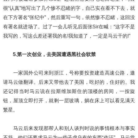
很“认真”地写出了几个惨不忍睹的字，自己实在看不下去，就
在下方署名“张纪中”，然后重写一句，依然惨不忍睹，这回没
有署名就进场了。过了一会儿听见后面张Sir在喊：“这字不是
我写的，写这么差还署我的名!我知道了，一定是马云干的!”
5.第一次创业，去美国遭遇黑社会软禁
一家国外公司来到浙江，号称要投资建造高速公路，邀
请马云做翻译。后来又带他去了美国，吃好的，住好的。我
还记得当时马云说在拉斯维加斯住的顶楼的房间，一按旋
钮，屋顶立即打开，就剩一层玻璃，躺在床上可以看见满天
繁星。
马云后来发现那帮人和别人谈判时说的事情根本与事实
不符，他们还要求马云为一些子虚乌有的东西“作证”。马云觉