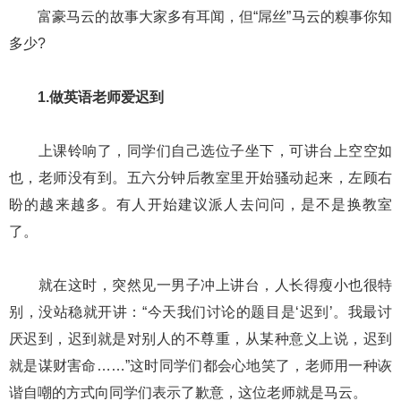
富豪马云的故事大家多有耳闻，但“屌丝”马云的糗事你知
多少?
1.做英语老师爱迟到
上课铃响了，同学们自己选位子坐下，可讲台上空空如
也，老师没有到。五六分钟后教室里开始骚动起来，左顾右
盼的越来越多。有人开始建议派人去问问，是不是换教室
了。
就在这时，突然见一男子冲上讲台，人长得瘦小也很特
别，没站稳就开讲：“今天我们讨论的题目是‘迟到’。我最讨
厌迟到，迟到就是对别人的不尊重，从某种意义上说，迟到
就是谋财害命……”这时同学们都会心地笑了，老师用一种诙
谐自嘲的方式向同学们表示了歉意，这位老师就是马云。