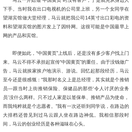
马云一开始做“中国黄页”时没有客户，于是就先从身边人
下手。当时我在出口电视机的公司里上班，另一个女同学在
望湖宾馆做大堂经理，马云就把我公司14英寸出口彩电的资
料和望湖宾馆的图片发上了因特网。这很可能是中国最早上
网的产品和宾馆。
即便如此，“中国黄页”上线后，还是没有多少客户找上门
来。马云不得不承担起宣传“中国黄页”的重任。由于没钱做广
告，马云就挨家挨户地演示、游说。回忆起那段经历，马云
至今还是很感慨：“我那时名义上是总经理，其实就是个推销
员—跟当时上街推销保险、保健品的那些‘令人讨厌的业务
员’没什么两样。只不过人家是以签保单、推销产品为使命，
而我纯粹就是个志愿者。”我有一次还听到同学说，在路边的
大排档还曾见到过马云跟人坐在路边神侃。我相信那段时
间，马云的创业经历是各种滋味在心头。