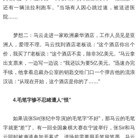
还有一辆法拉利跑车。”当场有人因心跳过速，被送进医
院……
梦想二：马云走进一家欧洲豪华酒店，工作人员见是亚
洲人，爱理不理。马云找到酒店老板说：“这个酒店你出个
价，我买了!”老板说：“这个酒店不卖，除非3亿美元。”马云拿
出支票来，一边写一边说：“我还以为要5亿美元。”迅速办完
手续，他拿着总裁办公室的钥匙交给门口一个弹吉他的流浪
汉说：“从现在开始，这个酒店是你的了……”
4.毛笔字惨不忍睹遭人“恨”
如果说张Sir(张纪中导演)的毛笔字“不好”，那马云的毛笔
字就更“差”了。有一回全国象棋大赛在宁波举行，张Sir和马
云同时被邀请参加开幕式。进场前需要用毛笔留笔墨，马云