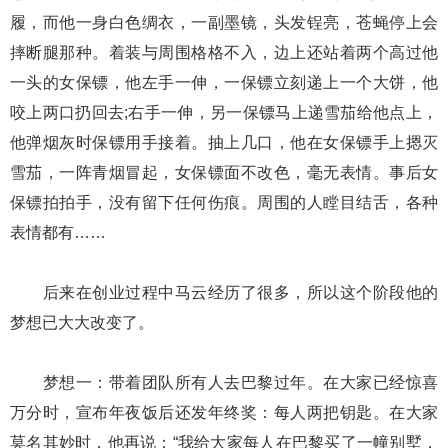
履，而他一身白色绸衣，一副墨镜，头发锃亮，苍蝇停上会
摔断腿那种。着装与周围格格不入，边上还站着两个高过他
一头的女保镖，他左手一伸，一保镖立刻递上一个大饼，他
咬上两口扔回去;右手一伸，另一保镖马上递雪茄给他点上，
他弹烟灰时保镖用手接着。抽上几口，他在女保镖手上摁灭
雪茄，一阵青烟冒起，女保镖面不改色，毫无表情。事后女
保镖拍拍手，没有留下任何伤痕。周围的人瞠目结舌，各种
表情都有……
后来在创业过程中马云经历了很多，所以这个阶段他的
梦想已大大改变了。
梦想一：带着团队所有人去巴黎过年。在大家已经惊喜
万分时，宣布年夜饭后还发年终奖：每人两把钥匙。在大家
莫名其妙时，他再说：“我给大家每人在巴黎买了一幢别墅，