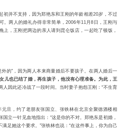
起初并不支持，因为郑艳东和王刚的年龄相差20岁，不过
。两人的婚礼办得非常简单，2006年11月8日，王刚与
晚上，王刚把两边的亲人请到昆仑饭店，一起吃了顿饭，
意外的”，因为两人本来商量婚后不要孩子。在两人婚后一
，女儿也已结了婚，再生孩子，他没有心理准备。为此，王
两人因此还冷战了一段时间。当时妻子抱怨王刚：“不生育
8年元旦，约了老朋友张国立、张铁林在北京全聚德酒楼相
张国立一针见血地指出：“这是你的不对。郑艳东是初婚，
满足她这个要求。”张铁林也说：“在这件事上，你为自己