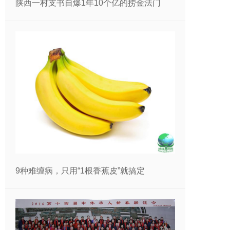
陕西一村支书自爆1年10个亿的捞金法门
9种难缠病，只用“1根香蕉皮”就搞定