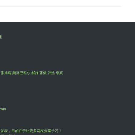
准
 张旭辉 陶德巴雅尔 郝好 张傲 韩浩 李真
com
后发表，目的在于让更多网友分享学习！