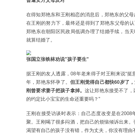
曾遭女方父母反对
在得知郑艳东和王刚相恋的消息后，郑艳东的父母
在王刚的努力下，最终还是得到了郑艳东父母的认可
郑艳东在朝阳区民政局低调办理了结婚手续，当天
就算结婚了。
张国立张铁林劝说"孩子要生"
据王刚的友人透露，08年老来得子对王刚来说“挺
年，郑艳东怀孕了。
但王刚觉得自己都快60岁了
刚曾要求妻子把孩子拿掉。
这让郑艳东接受不了，
的约定比小宝宝的生命还重要吗？”
王刚在接受访谈时表示：自己态度改变是在200
聚。王刚喝了很多闷酒，把自己的烦恼倾诉出来。
渴望有自己的孩子没有错，作为丈夫，你没有理由不