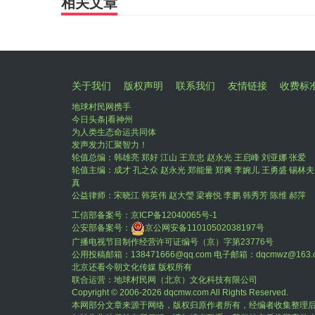
相关文章
关于我们
版权声明
联系我们
友情链接
收费标
地球村民网携手
今日头条|看神州
为人类生态命运共同体
发声发力汇聚智力！
轮值总编：韩雄亮 郑好 江山 王京忠 赵永光 王启峰 刘亚娜 张爱
轮值主编：成才 孔之众 赵永光 郑能量 郑爽 李婉儿 王勇盛 锡林夫
真
公益律师：宋晓江 韩英伟 赵大瑩 梁睿悦 李鹏 韩秀芳 陈维 郝萍
工信部备案号：
京ICP备12040065号-1
公安部备案号：
京公网安备11010502038197号
广播电视节目制作经营许可证编号（京）字第23776号
公用投稿邮箱：138471666@qq.com 电子邮箱：dqcmwz@163.
北京还看今朝文化传媒 版权所有
联合运营：地球村民网（北京）文化科技有限公司
Copyright © 2006-
2026 dqcmw.com All Rights Reserved.
本网部分文章来源于网络，版权归原作者所有，经编者收集整理