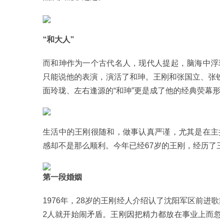
“和大人”
而和珅作为一个古代名人，现代人提起，脑海中浮
只能说他的表演，演活了和珅。王刚和张国立、张铁
面玲珑、左右逢源的“和珅”更是成了他的经典荧幕形
生活中的王刚很随和，做事认真严谨，尤其是在主
感却不是那么顺利。今年已经67岁的王刚，经历了
第一段婚姻
1976年，28岁的王刚经人介绍认了沈阳军区前进
2人就开始闹矛盾。王刚因把精力都放在事业上而忽