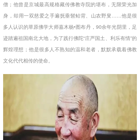
僧；他曾是京城最高规格藏传佛教寺院的堪布，无限荣光加
身，却用一双慈爱之手遍抚垂髫鲐背、山农野叟……他是很
多人认识的草原佛学大师嘉木杨•图布丹，90余年光阴里，足
迹踏遍祖国南北大地，为了践行佛陀“庄严国土、利乐有情”的
辉煌理想；他是很多人不熟知的温和老者，默默承载着佛教
文化代代相传的使命。