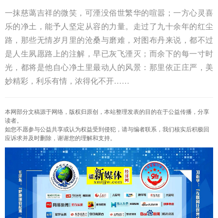
一抹慈蔼吉祥的微笑，可湮没俗世繁华的喧嚣；一方心灵喜
乐的净土，能予人坚定从容的力量。走过了九十余年的红尘
路，那些无情岁月里的沧桑与磨难，对图布丹来说，都不过
是人生夙愿路上的注解，早已灰飞湮灭；而余下的每一寸时
光，都将是他自心净土里最动人的风景：那里依正庄严，美
妙精彩，利乐有情，浓得化不开……
本网部分文稿源于网络，版权归原创，本站整理发表的目的在于公益传播，分享
读者。
如您不愿参与公益共享或认为权益受到侵犯，请与编者联系，我们核实后积极回
应诉求并及时删除，谢谢您的理解和支持。