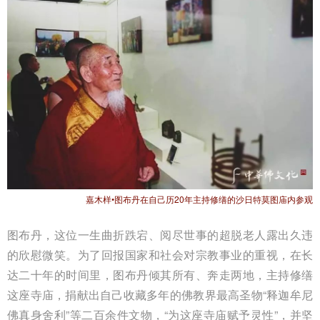
嘉木样•图布丹在自己历20年主持修缮的沙日特莫图庙内参观
图布丹，这位一生曲折跌宕、阅尽世事的超脱老人露出久违
的欣慰微笑。为了回报国家和社会对宗教事业的重视，在长
达二十年的时间里，图布丹倾其所有、奔走两地，主持修缮
这座寺庙，捐献出自己收藏多年的佛教界最高圣物“释迦牟尼
佛真身舍利”等二百余件文物，“为这座寺庙赋予灵性”，并坚