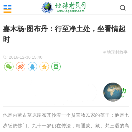
嘉木杨·图布丹：行至净土处，坐看情起
时
# 地球村故事
2016-12-30 15:40
他是内蒙古草原库布其沙漠一个贫苦牧民家的孩子；他是七
岁皈依佛门、九十一岁仍在传法，精通蒙、藏、梵三语的高