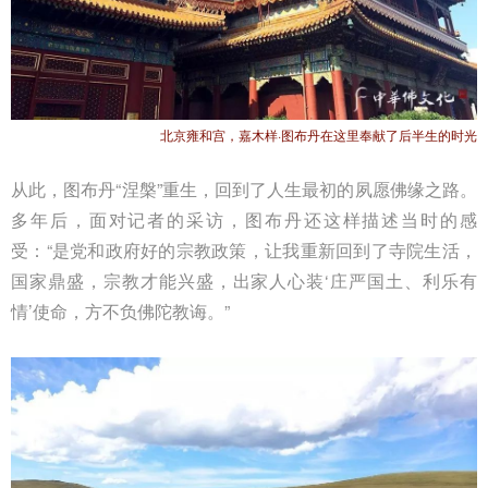
北京雍和宫，嘉木样·图布丹在这里奉献了后半生的时光
从此，图布丹“涅槃”重生，回到了人生最初的夙愿佛缘之路。
多年后，面对记者的采访，图布丹还这样描述当时的感
受：“是党和政府好的宗教政策，让我重新回到了寺院生活，
国家鼎盛，宗教才能兴盛，出家人心装‘庄严国土、利乐有
情’使命，方不负佛陀教诲。”