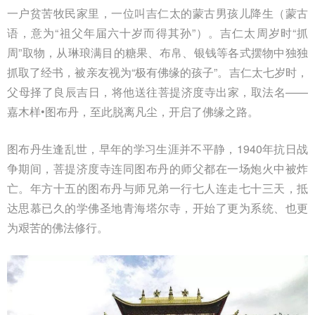
一户贫苦牧民家里，一位叫吉仁太的蒙古男孩儿降生（蒙古
语，意为“祖父年届六十岁而得其孙”）。吉仁太周岁时“抓
周”取物，从琳琅满目的糖果、布帛、银钱等各式摆物中独独
抓取了经书，被亲友视为“极有佛缘的孩子”。吉仁太七岁时，
父母择了良辰吉日，将他送往菩提济度寺出家，取法名——
嘉木样•图布丹，至此脱离凡尘，开启了佛缘之路。
图布丹生逢乱世，早年的学习生涯并不平静，1940年抗日战
争期间，菩提济度寺连同图布丹的师父都在一场炮火中被炸
亡。年方十五的图布丹与师兄弟一行七人连走七十三天，抵
达思慕已久的学佛圣地青海塔尔寺，开始了更为系统、也更
为艰苦的佛法修行。