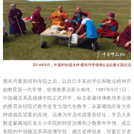
2014年9月，年届90的嘉木样•图布丹带领僧众远赴蒙古国交流
图布丹重新回到寺院之后，以自己丰富的学识和敬业精神开
始教育新一代学僧，使佛教事业薪火相传。1987年9月1日，
中国藏语系高级佛学院正式开学，标志着藏传佛教培养活佛
的教育由经院式教学改变为现代化教学，从蒙藏地区各大寺
聘请德高望重的高僧、活佛为学员传授显密经论，学员大多
数是蒙藏地区各大小寺院的转世活佛和少数青年学僧。成立
初期的中国藏语系高级佛学院，藏文老师较多，而蒙古文老