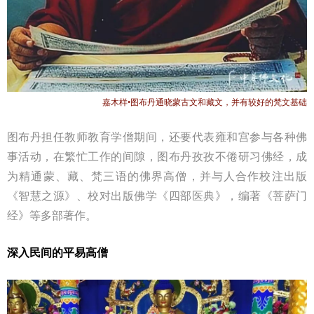
嘉木样•图布丹通晓蒙古文和藏文，并有较好的梵文基础
图布丹担任教师教育学僧期间，还要代表雍和宫参与各种佛
事活动，在繁忙工作的间隙，图布丹孜孜不倦研习佛经，成
为精通蒙、藏、梵三语的佛界高僧，并与人合作校注出版
《智慧之源》、校对出版佛学《四部医典》，编著《菩萨门
经》等多部著作。
深入民间的平易高僧