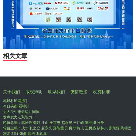
相关文章
关于我们
版权声明
联系我们
友情链接
收费标准
地球村民网携手
今日头条|看神州
为人类生态命运共同体
发声发力汇聚智力！
轮值总编：韩雄亮 郑好 江山 王京忠 赵永光 王启峰 刘亚娜 张爱
轮值主编：成才 孔之众 赵永光 郑能量 郑爽 李婉儿 王勇盛 锡林夫 张旭辉 陶德巴
雅尔 郝好 张傲 韩浩 李真真