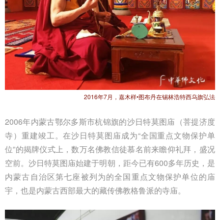
2016年7月，嘉木样•图布丹在锡林浩特西乌旗弘法
2006年内蒙古鄂尔多斯市杭锦旗的沙日特莫图庙（菩提济度
寺）重建竣工。在沙日特莫图庙成为“全国重点文物保护单
位”的揭牌仪式上，数万名佛教信徒慕名前来瞻仰礼拜，盛况
空前。沙日特莫图庙始建于明朝，距今已有600多年历史，是
内蒙古自治区第七座被列为的全国重点文物保护单位的庙
宇，也是内蒙古西部最大的藏传佛教格鲁派的寺庙。