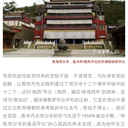
青海塔尔寺，嘉木样•图布丹在此学佛获格西学位
草原民族性格里特有的坚韧不拔、不畏艰苦，与自身资质的
聪颖，让图布丹先后顺利通过了塔尔寺十三个佛学学级中的
十二个，达到“格西”学位（格西，藏语“格维西年”的简称，意
译为“善知识”，藏传佛教界学位学衔的泛称，它是在僧众中通
过立论答辩佛教经典考取的学位名号，类似于博士）。因历
史原因，图布丹在塔尔寺的学习生涯于1958年被迫中断，“考
取塔尔寺的最高学位”的心愿因此终未实现，成为他毕生之