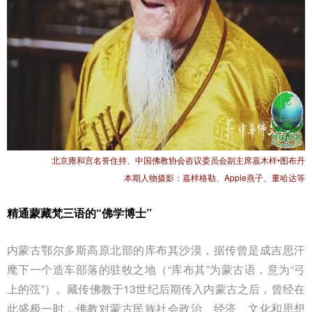
北京雍和宫名誉住持、中国佛教协会咨议委员会副主席嘉木样•图布丹
本期人物摄影：嘉样格勒、Apple燕子、董哈达等
精通蒙藏梵三语的“佛学博士”
内蒙古鄂尔多斯高原北部的库布其沙漠，据传曾是成吉思汗
麾下一个造车部落的驻牧之地（“库布其”为蒙古语，意为“弓
上的弦”）。藏传佛教于13世纪后期传入内蒙古之后，曾经在
此盛极一时，佛教对蒙古民族社会政治、经济、文化和思想