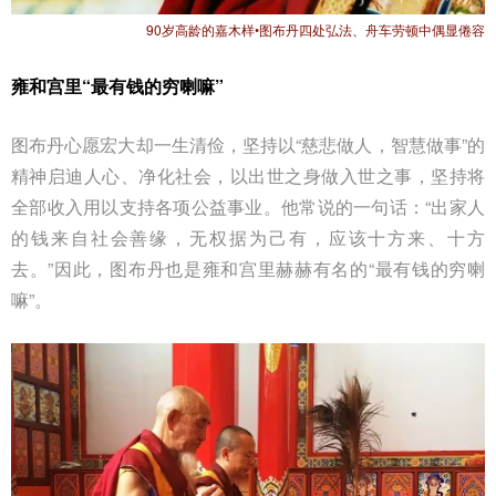
90岁高龄的嘉木样•图布丹四处弘法、舟车劳顿中偶显倦容
雍和宫里“最有钱的穷喇嘛”
图布丹心愿宏大却一生清俭，坚持以“慈悲做人，智慧做事”的
精神启迪人心、净化社会，以出世之身做入世之事，坚持将
全部收入用以支持各项公益事业。他常说的一句话：“出家人
的钱来自社会善缘，无权据为己有，应该十方来、十方
去。”因此，图布丹也是雍和宫里赫赫有名的“最有钱的穷喇
嘛”。