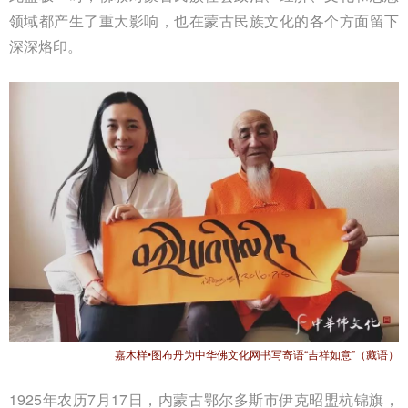
领域都产生了重大影响，也在蒙古民族文化的各个方面留下
深深烙印。
嘉木样•图布丹为中华佛文化网书写寄语“吉祥如意”（藏语）
1925年农历7月17日，内蒙古鄂尔多斯市伊克昭盟杭锦旗，