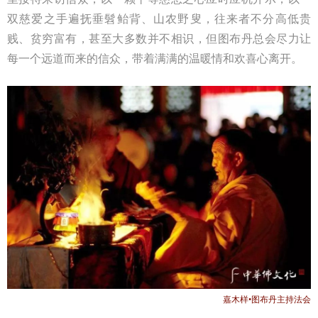
双慈爱之手遍抚垂髫鲐背、山农野叟，往来者不分高低贵
贱、贫穷富有，甚至大多数并不相识，但图布丹总会尽力让
每一个远道而来的信众，带着满满的温暖情和欢喜心离开。
嘉木样•图布丹主持法会