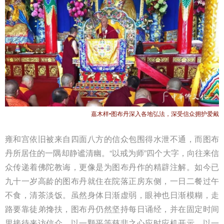
嘉木样•图布丹深入各地弘法，深受信众拥护爱戴
雍和宫依旧被来自四面八方的信众包围得水泄不通，而图布
丹所居住的一隅却静谧清幽。“以戒为师”四个大字，向往来信
众传递着佛陀教诲，更像是为图布丹作的精辟注解。如今已
九十一岁高龄的图布丹就住在院落正房东侧，一日二餐过午
不食，清茶淡饭。虽然身体日渐虚弱，眼神也日渐模糊，走
路要靠徒弟搀扶，图布丹仍然坚持每日诵经，并在固定时间
里接待来访信众，以一颗平等慈悲之心应时应机开示，以一