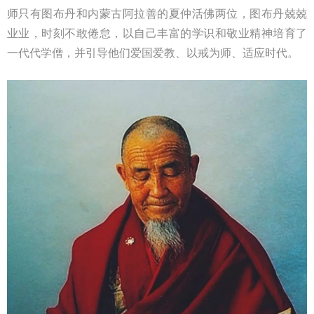
师只有图布丹和内蒙古阿拉善的夏仲活佛两位，图布丹兢兢
业业，时刻不敢倦怠，以自己丰富的学识和敬业精神培育了
一代代学僧，并引导他们爱国爱教、以戒为师、适应时代。