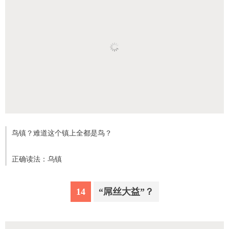
鸟镇？难道这个镇上全都是鸟？
正确读法：乌镇
14
“屌丝大益”？