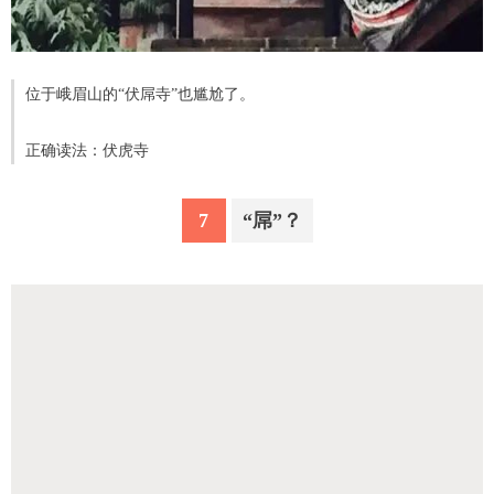
位于峨眉山的“伏屌寺”也尴尬了。
正确读法：伏虎寺
7
“屌”？