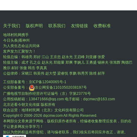
关于我们
版权声明
联系我们
友情链接
收费标准
地球村民网携手
今日头条|看神州
为人类生态命运共同体
发声发力汇聚智力！
轮值总编：韩雄亮 郑好 江山 王京忠 赵永光 王启峰 刘亚娜 张爱
轮值主编：成才 孔之众 赵永光 郑能量 郑爽 李婉儿 王勇盛 锡林夫 张旭辉 陶德巴
雅尔 郝好 张傲 韩浩 李真真
公益律师：宋晓江 韩英伟 赵大瑩 梁睿悦 李鹏 韩秀芳 陈维 郝萍
工信部备案号：
京ICP备12040065号-1
公安部备案号：
京公网安备11010502038197号
广播电视节目制作经营许可证编号（京）字第23776号
公用投稿邮箱：138471666@qq.com 电子邮箱：dqcmwz@163.com
北京还看今朝文化传媒 版权所有
联合运营：地球村民网（北京）文化科技有限公司
Copyright © 2006-
2026 dqcmw.com All Rights Reserved.
本网部分文章来源于网络，版权归原作者所有，经编者收集整理后发表，目的在
于让更多网友分享学习！
如认为您的权益有所侵犯，请与编者联系，我们核实后将回应并改正，谢谢。