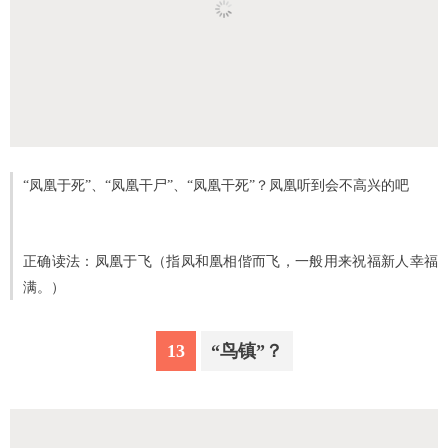
“凤凰于死”、“凤凰干尸”、“凤凰干死”？凤凰听到会不高兴的吧
正确读法：凤凰于飞（指凤和凰相偕而飞，一般用来祝福新人幸福
满。）
13
“鸟镇”？