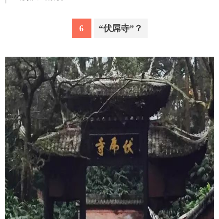
6
“伏屌寺”？