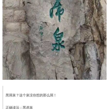
黑屌泉？这个泉没你想的那么屌！
正确读法：黑虎泉