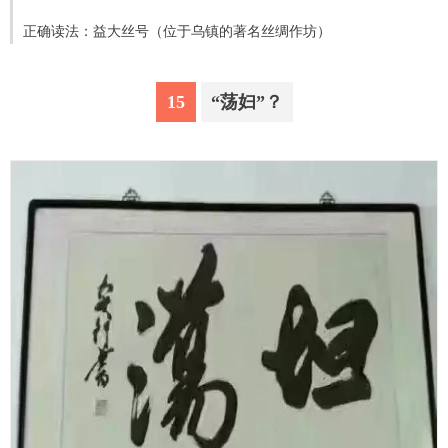
正确读法：益大丝号（位于乌镇的著名丝绸作坊）
15
“荡妇”？