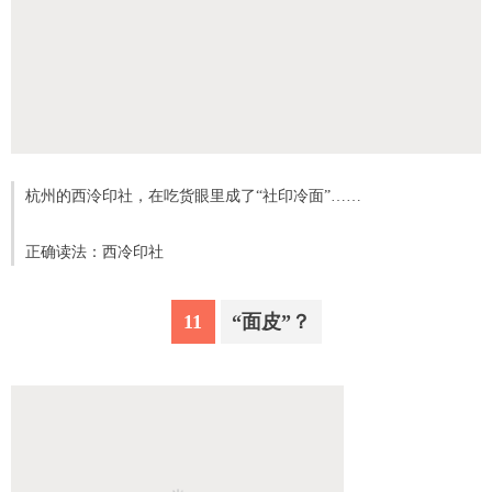
杭州的西泠印社，在吃货眼里成了“社印冷面”……
正确读法：西冷印社
11
“面皮”？