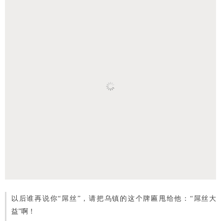
以后谁再说你“屌丝”，请把乌镇的这个牌匾甩给他：“屌丝大
益”啊！