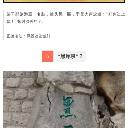
某干部旅游至一名胜，抬头见一匾，于是大声念道：“好狗边上
飘！” 顿时脸丢尽了。
正确读法：风景这边独好
5
“黑屌泉”？