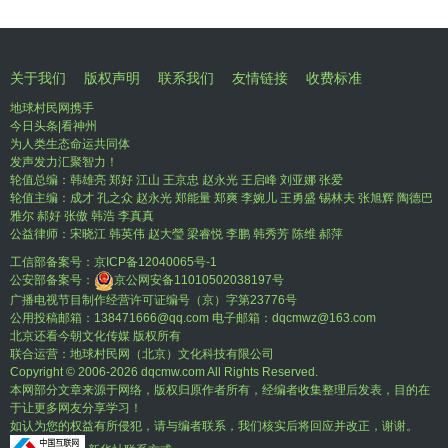
关于我们
版权声明
联系我们
友情链接
收费标准
地球村民网携手
今日头条|看神州
为人类生态命运共同体
发声发力汇聚智力！
轮值总编：韩雄亮 郑好 江山 王京忠 赵永光 王启峰 刘亚娜 张爱
轮值主编：成才 孔之众 赵永光 郑能量 郑爽 李婉儿 王勇盛 锡林夫 张旭辉 陶德巴
雅尔 郝好 张傲 韩浩 李真真
公益律师：宋晓江 韩英伟 赵大瑩 梁睿悦 李鹏 韩秀芳 陈维 郝萍
工信部备案号：
京ICP备12040065号-1
公安部备案号：
京公网安备11010502038197号
广播电视节目制作经营许可证编号（京）字第23776号
公用投稿邮箱：138471666@qq.com 电子邮箱：dqcmwz@163.com
北京还看今朝文化传媒 版权所有
联合运营：地球村民网（北京）文化科技有限公司
Copyright © 2006-
2026 dqcmw.com All Rights Reserved.
本网部分文章来源于网络，版权归原作者所有，经编者收集整理后发表，目的在
于让更多网友分享学习！
如认为您的权益有所侵犯，请与编者联系，我们核实后将回应并改正，谢谢。