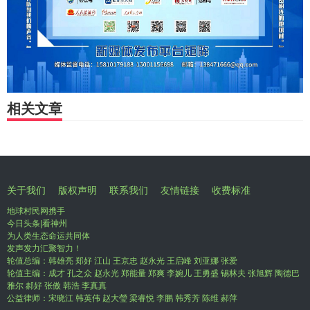
相关文章
关于我们
版权声明
联系我们
友情链接
收费标准
地球村民网携手
今日头条|看神州
为人类生态命运共同体
发声发力汇聚智力！
轮值总编：韩雄亮 郑好 江山 王京忠 赵永光 王启峰 刘亚娜 张爱
轮值主编：成才 孔之众 赵永光 郑能量 郑爽 李婉儿 王勇盛 锡林夫 张旭辉 陶德巴
雅尔 郝好 张傲 韩浩 李真真
公益律师：宋晓江 韩英伟 赵大瑩 梁睿悦 李鹏 韩秀芳 陈维 郝萍