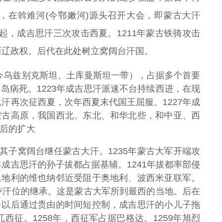
部，在斡难河(今鄂嫩河)源头召开大会，即蒙古大汗
5年起，成吉思汗三次攻击西夏。1211年蒙古铁骑攻击
西辽政权。后代在此处树立窝阔台汗国。
模（今乌兹别克斯坦、土库曼斯坦一带），占据多个首要
岛病死。1223年成吉思汗派速不台持续西进，在现
思汗再次征西夏，次年西夏末代国王屈服。1227年成
蒙古高原，我国西北、东北、和华北些，和中亚、西
后的扩大
身后其子窝阔台继任蒙古大汗。1235年蒙古大军开端攻
年成吉思汗的孙子拔都占据基辅。1241年拔都率部侵
奥地利的维也纳邻近受阻于奥地利、波西米亚联军。
抢夺汗位的继承。这是蒙古大军所到最西的当地。后在
台以后通过贵由的时间短控制，成吉思汗的小儿子拖
西征。1258年，西征军占据巴格达。1259年旭烈