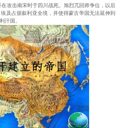
蒙哥在攻击南宋时于四川战死。旭烈兀回师争位，以后
。埃及占据叙利亚全境，并使得蒙古帝国无法延伸到
利汗国。