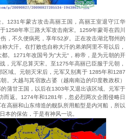
灭金。1231年蒙古攻击高丽王国，高丽王室退守江华
1258年率三路大军攻击南宋。1259年蒙哥在四川
伤，不久便病死，享年52岁。正在攻击湖北鄂州的
师，自称大汗。在打败也自称大汗的弟弟阿里不哥以后，
都。1271年改国号为”大元“，称帝，是为元朝的开
的交战，元军总算灭宋。至1275年高丽已臣服于元朝，
区域。元朝灭宋后，元军又别离于 1285年和1287
陈朝。大越与其宿敌占婆（越南南边的印度教政权）
部的蒲甘王国，以后在1303年又退出该区域。元军于
功而返。1274年和1281年，忽必烈两次企图侵略日
军在高丽和山东缔造的舰队所用船型是内河船，所以
日本的保佑，于是有神风一说。