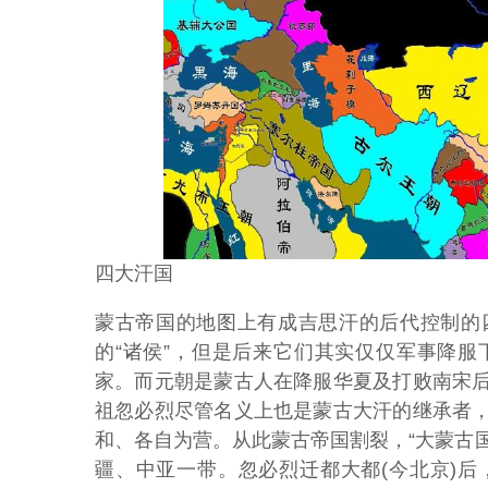
四大汗国
蒙古帝国的地图上有成吉思汗的后代控制的
的“诸侯”，但是后来它们其实仅仅军事降
家。而元朝是蒙古人在降服华夏及打败南宋
祖忽必烈尽管名义上也是蒙古大汗的继承者
和、各自为营。从此蒙古帝国割裂，“大蒙古国”
疆、中亚一带。忽必烈迁都大都(今北京)