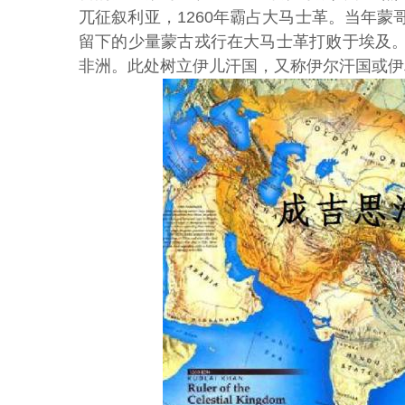
兀征叙利亚，1260年霸占大马士革。当年
留下的少量蒙古戎行在大马士革打败于埃及
非洲。此处树立伊儿汗国，又称伊尔汗国或伊