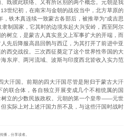
的、既彼此联络、又有所区别的两个概念。元朝是我
13世纪初，在南宋与金朝的战役当中，北方草原的
6年，铁木真连续一致蒙古各部后，被推举为“成吉思
奴隶制国家，它其时的边境东起大兴安岭，西至阿尔
国的树立，是蒙古人真实意义上军事扩大的开端，而
，蒙古人先后降服高昌回鹘与西辽，为其打开了前进中亚
模的西交战役。三次西征奠定了这个世界性帝国的大
中海东岸、两河流域、波斯与印度西北皆收入实力范
四大汗国。前期的四大汗国尽管是附归于蒙古大汗
服下的联合体，各自独立开展变成几个不相统属的国
后树立的少数民族政权。元朝的第一个皇帝——元世
，但实际上对上述汗国力所不及，与这些汗国时战时
传播，分享读者。