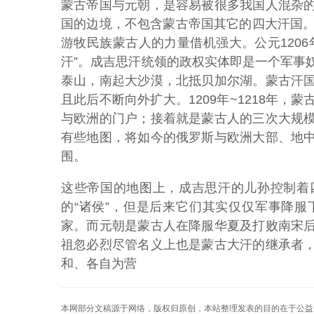
蒙古帝国与元朝，是容易被很多我国人混杂
国的边境，不包含蒙古帝国其它的四大汗国。
游牧民族蒙古人的力量借机强大。公元120
汗”。成吉思汗统领的政权实体即是一个军事
泰山，南起大沙漠，北抵贝加尔湖。蒙古汗
且此后不断向外扩大。1209年~1218年
与欧洲的门户；接着就是蒙古人的三次大规
有些地图，将如今的俄罗斯与欧洲大部、地
围。
这些帝国的地图上，成吉思汗的儿孙控制着
的“诸侯”，但是后来它们其实仅仅军事降
家。而元朝是蒙古人在降服华夏及打败南宋
祖忽必烈尽管名义上也是蒙古大汗的继承者
和、各自为营
本网部分文稿源于网络，版权归原创，本站整理发表的目的在于公益