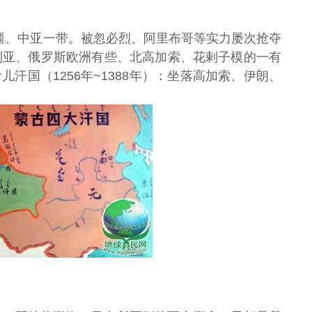
今新疆、中亚一带。被忽必烈、阿里布哥等实力屡次抢夺
保加利亚、俄罗斯欧洲有些、北高加索、花剌子模的一有
汗国（1256年~1388年）：坐落高加索、伊朗、