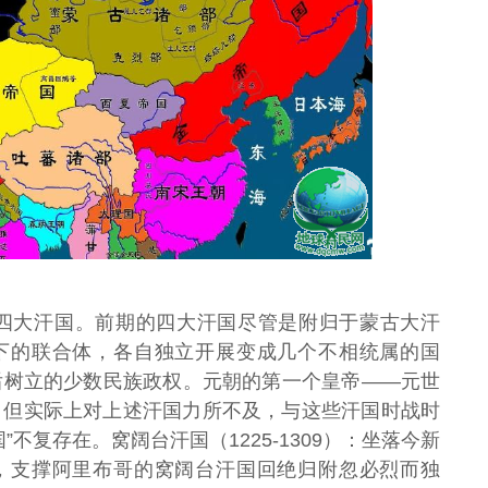
四大汗国。前期的四大汗国尽管是附归于蒙古大汗
服下的联合体，各自独立开展变成几个不相统属的国
后树立的少数民族政权。元朝的第一个皇帝——元世
，但实际上对上述汗国力所不及，与这些汗国时战时
不复存在。窝阔台汗国（1225-1309）：坐落今新
后，支撑阿里布哥的窝阔台汗国回绝归附忽必烈而独