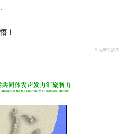
态
悟！
# 地球村故事