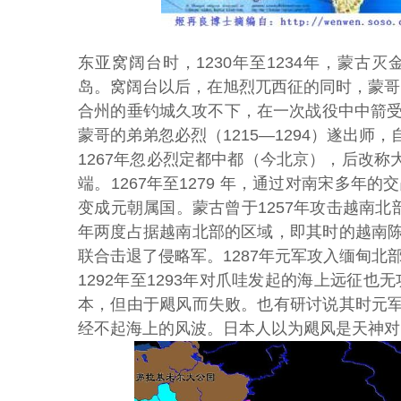
东亚窝阔台时，1230年至1234年，蒙古
岛。窝阔台以后，在旭烈兀西征的同时，蒙哥于
合州的垂钓城久攻不下，在一次战役中中箭受
蒙哥的弟弟忽必烈（1215—1294）遂出
1267年忽必烈定都中都（今北京），后改称大
端。1267年至1279 年，通过对南宋多年
变成元朝属国。蒙古曾于1257年攻击越南北部
年两度占据越南北部的区域，即其时的越南
联合击退了侵略军。1287年元军攻入缅甸北
1292年至1293年对爪哇发起的海上远征也无
本，但由于飓风而失败。也有研讨说其时元
经不起海上的风波。日本人以为飓风是天神对