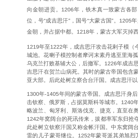
向金朝进贡。1206年，铁木真一致蒙古各
位，号“成吉思汗”，国号“大蒙古国”。120
金朝，并占据中都。1218年，蒙古大军灭掉
1219年至1222年，成吉思汗攻击花剌子
城池。花喇子模控制者摩诃末素丹逃至里海孤
乌克兰打败基辅大公，后撤军。1226年成吉
吉思汗在贺兰山病死。其时的蒙古帝国包含
亚大部。后此处树立察合台汗国。成吉思汗以
1300年-1405年间的蒙古帝国。成吉思汗
击钦察、俄罗斯，占据莫斯科等城市。1240
略波兰、匈牙利、斯洛伐克、捷克，直至在
1242年窝阔台的死讯传来，拔都率军东归
此处树立钦察汗国又称金帐汗国。中东窝阔
雷的儿子蒙哥继位。1252年蒙哥派其弟旭烈兀