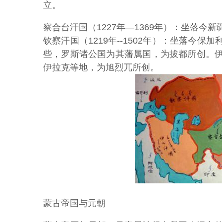
立。
察合台汗国（1227年—1369年）：坐落
钦察汗国（1219年--1502年）：坐落今
些，罗斯诸公国为其藩属国，为拔都所创。伊儿
伊拉克等地，为旭烈兀所创。
蒙古帝国与元朝