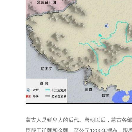
蒙古人是鲜卑人的后代。唐朝以后，蒙古各部
臣服于辽朝和金朝。至公元1200年摆布，