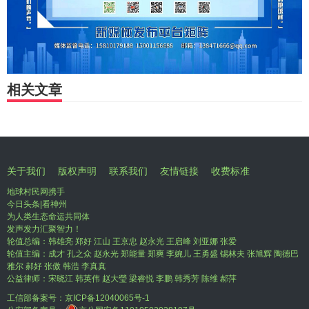
相关文章
关于我们
版权声明
联系我们
友情链接
收费标准
地球村民网携手
今日头条|看神州
为人类生态命运共同体
发声发力汇聚智力！
轮值总编：韩雄亮 郑好 江山 王京忠 赵永光 王启峰 刘亚娜 张爱
轮值主编：成才 孔之众 赵永光 郑能量 郑爽 李婉儿 王勇盛 锡林夫 张旭辉 陶德巴
雅尔 郝好 张傲 韩浩 李真真
公益律师：宋晓江 韩英伟 赵大瑩 梁睿悦 李鹏 韩秀芳 陈维 郝萍
工信部备案号：
京ICP备12040065号-1