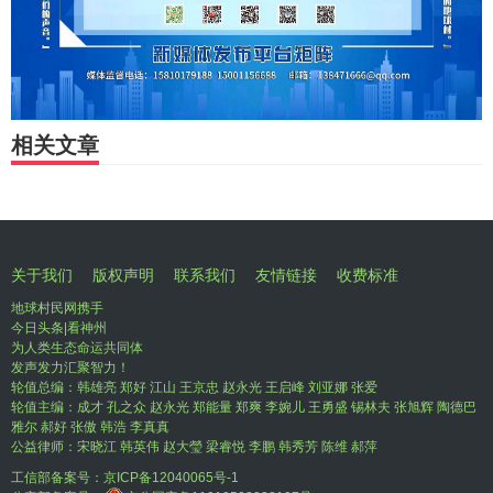
相关文章
关于我们
版权声明
联系我们
友情链接
收费标准
地球村民网携手
今日头条|看神州
为人类生态命运共同体
发声发力汇聚智力！
轮值总编：韩雄亮 郑好 江山 王京忠 赵永光 王启峰 刘亚娜 张爱
轮值主编：成才 孔之众 赵永光 郑能量 郑爽 李婉儿 王勇盛 锡林夫 张旭辉 陶德巴
雅尔 郝好 张傲 韩浩 李真真
公益律师：宋晓江 韩英伟 赵大瑩 梁睿悦 李鹏 韩秀芳 陈维 郝萍
工信部备案号：
京ICP备12040065号-1