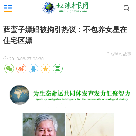
薛蛮子嫖娼被拘引热议：不包养女星在
住宅区嫖
# 地球村故事
2013-08-27 08:30