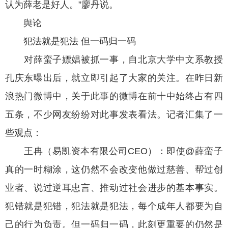
认为薛老是好人。”廖丹说。
舆论
犯法就是犯法 但一码归一码
对薛蛮子嫖娼被抓一事，自北京大学中文系教授
孔庆东曝出后，就立即引起了大家的关注。在昨日新
浪热门微博中，关于此事的微博在前十中始终占有四
五条，不少网友纷纷对此事发表看法。记者汇集了一
些观点：
王冉（易凯资本有限公司CEO）：即使@薛蛮子
真的一时糊涂，这仍然不会改变他做过慈善、帮过创
业者、说过逆耳忠言、推动过社会进步的基本事实。
犯错就是犯错，犯法就是犯法，每个成年人都要为自
己的行为负责。但一码归一码，此刻更重要的仍然是