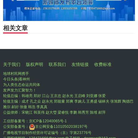
相关文章
关于我们
版权声明
联系我们
友情链接
收费标准
地球村民网携手
今日头条|看神州
为人类生态命运共同体
发声发力汇聚智力！
轮值总编：韩雄亮 郑好 江山 王京忠 赵永光 王启峰 刘亚娜 张爱
轮值主编：成才 孔之众 赵永光 郑能量 郑爽 李婉儿 王勇盛 锡林夫 张旭辉 陶德巴
雅尔 郝好 张傲 韩浩 李真真
公益律师：宋晓江 韩英伟 赵大瑩 梁睿悦 李鹏 韩秀芳 陈维 郝萍
工信部备案号：
京ICP备12040065号-1
公安部备案号：
京公网安备11010502038197号
广播电视节目制作经营许可证编号（京）字第23776号