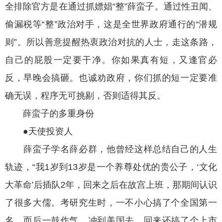
全排除官方是在通过抓嫖娼“整”薛蛮子。通过性丑闻、
偷漏税等“整”政治对手，这是全世界政府通行的“潜规
则”。所以善意提醒热衷政治对抗的人士，走这条路，
自己的屁股一定要干净。你如果真有短，又逢官必
反，早晚会搞砸。也诚劝政府，你们抓的短一定要准
确无误，程序无可挑剔，否则适得其反。
薛蛮子的多重身份
●天使投资人
薛蛮子学名薛必群，他曾经这样总结自己的人生
轨迹，“我1岁到13岁是一个养尊处优的贵公子，‘文化
大革命’后插队2年，回来之后在故宫上班，那期间认识
了很多大儒。考研究生时，一不小心搞了个全国第一
名，而后一鼓作气，冲到美国去。回来还搞了个上市