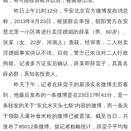
籍，有可能收容教养以后，被驱逐出境。
昨日上午11时12分，平安北京官方微博发布消息
称，2013年8月23日，根据群众举报，朝阳警方在安
慧北里一小区将进行卖淫嫖娼的薛某（男、60岁）、
张某（女、22岁、河南人）查获。经审查，二人对卖
淫嫖娼事实供认不讳。目前，警方已依法对二人行政
拘留。记者多方证实后确认，薛某即薛蛮子，其真名
薛必群，系知名投资人。
昨天下午，记者在薛蛮子的新浪实名微博主页看
到，他最后发布的一条微博是在23日17时41分，是一
条转发的关于“东北水灾头七祭”内容的微博，而一条关
于领取儿童补食米粉的微博已被置顶。截至当日，共
发布了85012条微博。据记者粗略统计，薛蛮子平均每