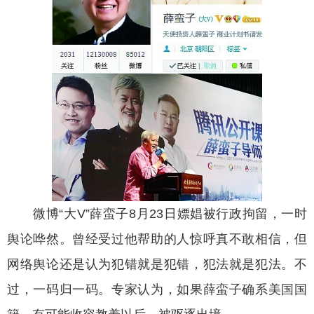
微博“大V”薛蛮子8月23日嫖娼被行政拘留，一时
舆论哗然。曾经受过他帮助的人惊呼真不敢相信，但
网络舆论还是认为犯错就是犯错，犯法就是犯法。不
过，一码归一码。专家认为，如果薛蛮子确系美国国