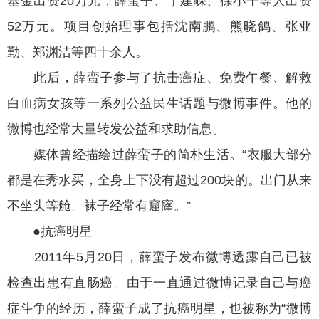
基金出资20万元，薛蛮子、于建嵘、徐小平等人出资
52万元。项目创始理事包括沈南鹏、熊晓鸽、张亚
勤、郑渊洁等四十余人。
此后，薛蛮子参与了抗击癌症、免费午餐、解救
白血病女孩等一系列公益民生话题与微博事件。他的
微博也经常大量转发公益和求助信息。
媒体曾经描绘过薛蛮子的简朴生活。“衣服大部分
都是在秀水买，全身上下没有超过200块的。出门从来
不坐头等舱。袜子经常有窟窿。”
●抗癌明星
2011年5月20日，薛蛮子发布微博透露自己已被
检查出患有直肠癌。由于一直通过微博记录自己与癌
症斗争的经历，薛蛮子成了抗癌明星，也被称为“微博