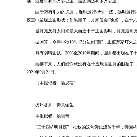
远，最近时有36万多公里，最远则达40多万公里。
由于万有引力的关系，近时运行得快一些，远时运行得
夜空中呈现正圆形状；如果慢了，月亮便会“晚点”，在十
当月亮反射太阳光最大而近乎于正圆形时，月亮最明亮，
据测算，今年中秋19时13分达到“望”，正值万家灯火之
月有阴晴圆缺。2006至2010年期间，圆月都出现在了十六
而接下来，人们或许就没有在十五欣赏圆月的眼福了，有
2021年9月21日。
（本报记者 喻思娈）
扬州赏月 诗意顿生
本报记者 姚雪青
“二十四桥明月夜”，杜牧的这句诗已流传千年，诗因桥