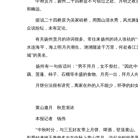
中秋赏月，扬州二十四桥是不可错过之处。月明之夜漫
和幽远。
据说二十四桥原为吴家砖桥，周围山清水秀，风光旖旎
众说纷纭，未有定论。
有关扬州赏月的诗词很多。常往来扬州的诗人张祜的“十
水连海平，海上明月共潮生。滟滟随波千万里，何处春江
城”的美名。
扬州有一句俗话叫：“男不拜月，女不祭灶。”因此中
藕、莲蓬、柿子、石榴等丰盛的食物。月亮一出，拜月人
月饼分法很有讲究，离家在外的人不能少，怀孕的妇女
黄山邀月 秋意渐浓
本报记者 钱伟
“中秋时分，与三五好友带上月饼、啤酒，登顶黄山。闻
影爱好者姚玉青曾多次在中秋上黄山赏月，说起当时的