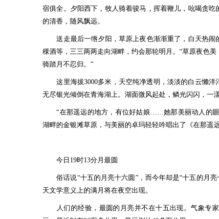
宿俱全。夕阳西下，牧人骑着骏马，挥着鞭儿，吆喝贪吃
的清香，随风飘远。
送走最后一绺夕阳，草原上夜色渐渐重了，白天热闹的
稞酒等，三三两两走向湖畔，约会那轮明月。“草原夜色美，
骑踏月不忍归。”
这里海拔3000多米，天空纯净透明，淡淡的白云懒洋
无尽银光倾倒在青海湖上。湖面微风起处，鳞光闪闪，一
“在那遥远的地方，有位好姑娘……她那美丽动人的眼睛
湖畔的金银滩草原，与美丽的卓玛轻轻吟唱出了《在那遥
今日19时13分月最圆
俗话说“十五的月亮十六圆”，而今年却是“十五的月亮
天文学意义上的满月将在夜空出现。
人们的经验，最圆的月亮并不在十五出现。气象专家介