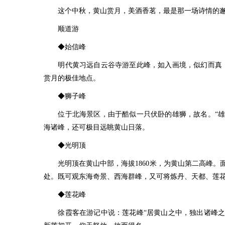
这个中秋，黄山赏月，美酒香茗，最是那一场诗情的邂
顺道游
◆始信峰
明代黄习远自云谷寺游至此峰，如入画境，似幻而真，便
赏月的极佳地点。
◆狮子峰
位于北海景区，由于酷似一只伏卧的雄狮，故名。“雄狮
海诸峰，还可极目远眺黄山日落。
◆光明顶
光明顶在黄山中部，海拔1860米，为黄山第二高峰。
处。既可观东海奇景、西海群峰，又可将炼丹、天都、莲
◆莲花峰
徐霞客在游记中说：莲花峰“居黄山之中，独出诸峰之上