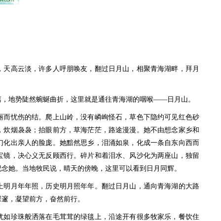
天高云淡，许多人呼朋唤友，翻过日月山，相聚青海湖畔，拜月
，地势陡然蜿蜒曲折，这里就是通往青海湖的咽喉——日月山。
而忧伤的结。爬上山岭，没有嶙峋怪石，草色下隐约可见红色砂
，炊烟袅袅；抬眼前方，草海茫茫，路途漫漫。她不由想念家乡和
幻化出亲人的脸庞。她黯然思乡，泪涌如泉，化成一条自东向西而
宝镜，决心义无反顾西行。碎片和着泪水、风沙化为两座山，独留
纪念她。当地牧民说，晴天的傍晚，这里可以看到日月同辉。
明月年年照，历史明月照年年。翻过日月山，通向青海湖的大路
深邃，凝望前方，奋然前行。
如珍珠般洒落在毛茸茸的绿毯上，沿途开有很多牧家乐，餐饮住