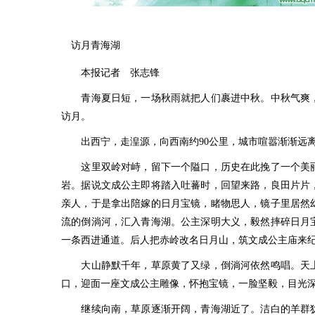
访月青海湖
本报记者 张志锋
青海夏日短，一场秋雨就把人们裹进中秋。中秋气爽，
访月。
出西宁，走湟源，向西南约90公里，城市喧嚣渐渐远离
这里双岭对峙，留下一个隘口，历史在此挽了一个美丽
岩。据说文成公主即将踏入吐蕃时，回望来路，良田片片
亲人，于是拿出陪嫁的日月宝镜，睹物思人，镜子里居然
流的倒淌河，汇入青海湖。公主深明大义，毅然摔碎日月
一条西进通道。后人把赤岭改名日月山，筑文成公主庙来
大山静默千年，草原黄了又绿，倒淌河依然鸣唱。天上
口，迎面一座文成公主雕像，怀抱宝镜，一脸坚毅，目光
继续向南，草原逐渐开阔，青海湖近了。洁白的羊群犹