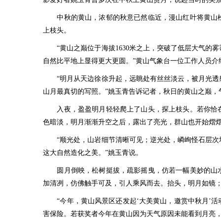
中秋的黄山，浓郁的秋意已然临近，漫山红叶将黄山松
上枝头。
“黄山之巅位于海拔1630米之上，突破了低层大气的
自然比平地上显得更大更圆。”黄山气象台一位工作人员介
“明月从天边徐徐升起，远眺处有丝丝淡云，被月光透射
山月最真切的写照。”姚玉青告诉记者，秋日的黄山之巅，
入夜，盈盈明月轻轻爬上了山头，探上枝头。若你恰在
色暗淡，明月渐渐升空之后，露出了亮光，群山也开始熠
“顺光处，山岩细节清晰可见；逆光处，嶙峋怪石层次堆
这大自然造化之美。”姚玉青说。
圆月倒映，松树挺拔，疏影摇曳，仿若一幅美妙的山水
加清冽，仿佛触手可及，引人乘风而去。抬头，明月如镜
“今年，黄山风景区还发起‘大美黄山，邀赏中秋月’活
害保险。若获奖者今年在黄山因为天气原因未能看到月亮，