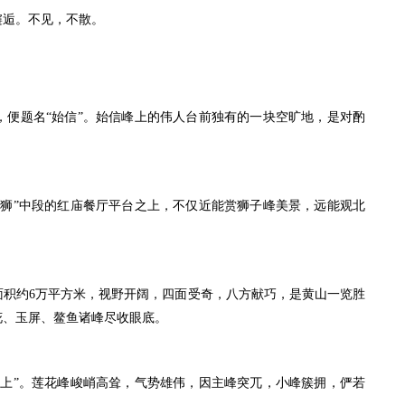
逅。不见，不散。
题名“始信”。始信峰上的伟人台前独有的一块空旷地，是对酌
”中段的红庙餐厅平台之上，不仅近能赏狮子峰美景，远能观北
面积约6万平方米，视野开阔，四面受奇，八方献巧，是黄山一览胜
花、玉屏、鳌鱼诸峰尽收眼底。
”。莲花峰峻峭高耸，气势雄伟，因主峰突兀，小峰簇拥，俨若