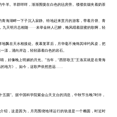
的牛羊。羊群咩咩，渐渐围拢在白色的毡房旁。缕缕炊烟夹着奶茶
青海湖畔一下子沉入寂静。特地赶来赏月的游客，带着月饼、青
九天明月总相随······未举金杯人已醉，晚风唱着甜蜜的歌啊，轻
洋地飘在天水相接处。夜幕笼罩后，月华毫不掩饰其绰约风姿，把
漾一漾，涌向岸边，轻轻舔着白色的岩石。
，好像晚上明媚的月光。”当年，“西部歌王”王洛宾就是在青海
远的地方》。如今，这歌声依然悠远……
十五圆”。据中国科学院紫金山天文台的消息，中秋节当晚7时许，
绍，这是因为，月亮围绕地球运行的轨道是一个椭圆，时近时