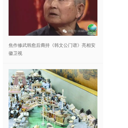
焦作修武韩愈后裔持《韩文公门谱》亮相安
徽卫视