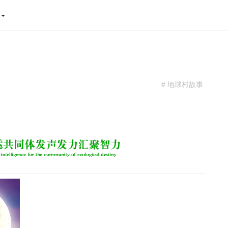
态
# 地球村故事