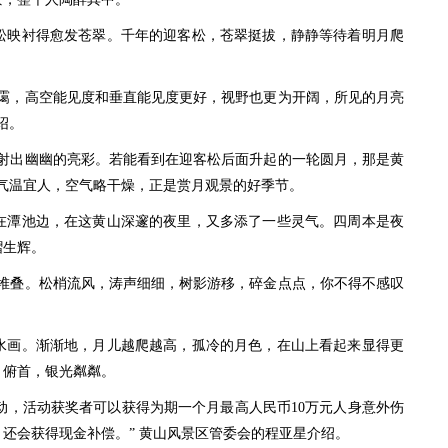
映衬得愈发苍翠。千年的迎客松，苍翠挺拔，静静等待着明月爬
雾霭，高空能见度和垂直能见度更好，视野也更为开阔，所见的月亮
绍。
出幽幽的亮彩。若能看到在迎客松后面升起的一轮圆月，那是黄
气温宜人，空气略干燥，正是赏月观景的好季节。
潭池边，在这黄山深邃的夜里，又多添了一些灵气。四周本是夜
熠生辉。
叠。松梢流风，涛声细细，树影游移，碎金点点，你不得不感叹
画。渐渐地，月儿越爬越高，孤冷的月色，在山上看起来显得更
；俯首，银光粼粼。
动，活动获奖者可以获得为期一个月最高人民币10万元人身意外伤
还会获得现金补偿。” 黄山风景区管委会的程亚星介绍。