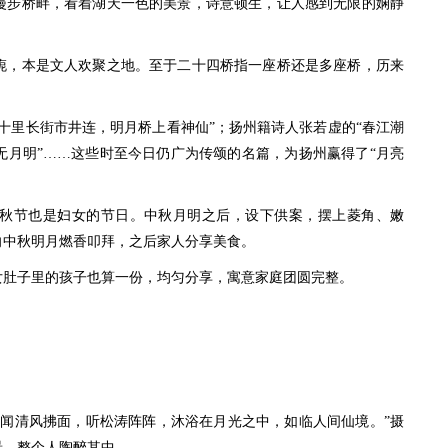
步桥畔，看着湖天一色的美景，诗意顿生，让人感到无限的娴静
，本是文人欢聚之地。至于二十四桥指一座桥还是多座桥，历来
里长街市井连，明月桥上看神仙”；扬州籍诗人张若虚的“春江潮
无月明”……这些时至今日仍广为传颂的名篇，为扬州赢得了“月亮
秋节也是妇女的节日。中秋月明之后，设下供案，摆上菱角、嫩
向中秋明月燃香叩拜，之后家人分享美食。
肚子里的孩子也算一份，均匀分享，寓意家庭团圆完整。
清风拂面，听松涛阵阵，沐浴在月光之中，如临人间仙境。”摄
美景，整个人陶醉其中。