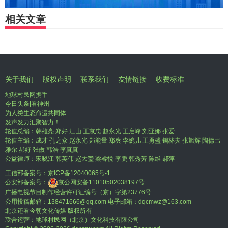
相关文章
关于我们
版权声明
联系我们
友情链接
收费标准
地球村民网携手
今日头条|看神州
为人类生态命运共同体
发声发力汇聚智力！
轮值总编：韩雄亮 郑好 江山 王京忠 赵永光 王启峰 刘亚娜 张爱
轮值主编：成才 孔之众 赵永光 郑能量 郑爽 李婉儿 王勇盛 锡林夫 张旭辉 陶德巴
雅尔 郝好 张傲 韩浩 李真真
公益律师：宋晓江 韩英伟 赵大瑩 梁睿悦 李鹏 韩秀芳 陈维 郝萍
工信部备案号：
京ICP备12040065号-1
公安部备案号：
京公网安备11010502038197号
广播电视节目制作经营许可证编号（京）字第23776号
公用投稿邮箱：138471666@qq.com 电子邮箱：dqcmwz@163.com
北京还看今朝文化传媒 版权所有
联合运营：地球村民网（北京）文化科技有限公司