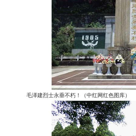
毛泽建烈士永垂不朽！（中红网红色图库）