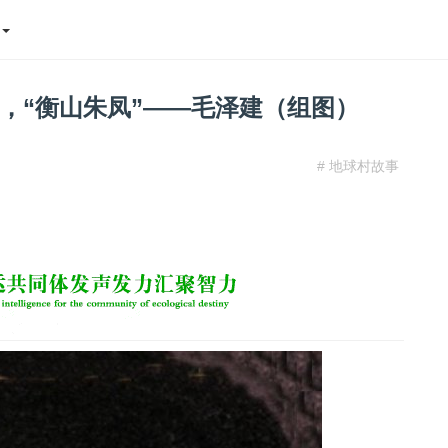
态
，“衡山朱凤”——毛泽建（组图）
# 地球村故事