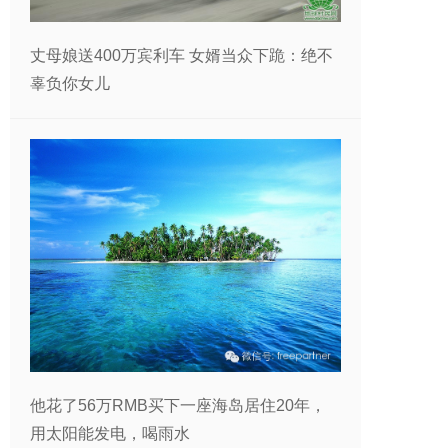
丈母娘送400万宾利车 女婿当众下跪：绝不
辜负你女儿
他花了56万RMB买下一座海岛居住20年，
用太阳能发电，喝雨水