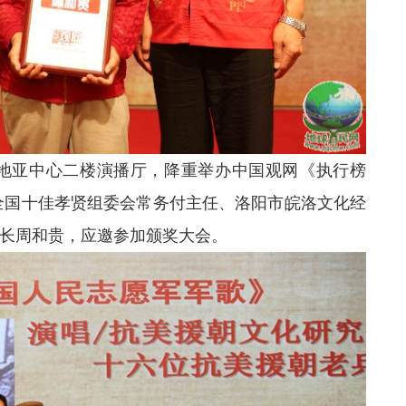
梅地亚中心二楼演播厅，降重举办中国观网《执行榜
、全国十佳孝贤组委会常务付主任、洛阳市皖洛文化经
长周和贵，应邀参加颁奖大会。