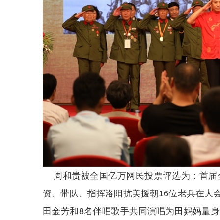
周和贵被全国亿万网民投票评选为：首届全
资、带队、指挥洛阳抗美援朝16位老兵在大
田金芳和8名伴唱歌手共同演唱为田妈妈量