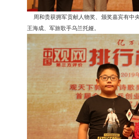
周和贵获拥军贡献人物奖、颁奖嘉宾有中央
王海成、军旅歌手乌兰托娅。