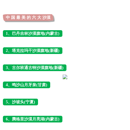
中 国 最 美 的 六 大 沙漠
1、巴丹吉林沙漠腹地(内蒙古)
2、塔克拉玛干沙漠腹地(新疆)
3、古尔班通古特沙漠腹地(新疆)
4、鸣沙山月牙泉(甘肃)
5、沙坡头(宁夏)
6、腾格里沙漠月亮湖(内蒙古)