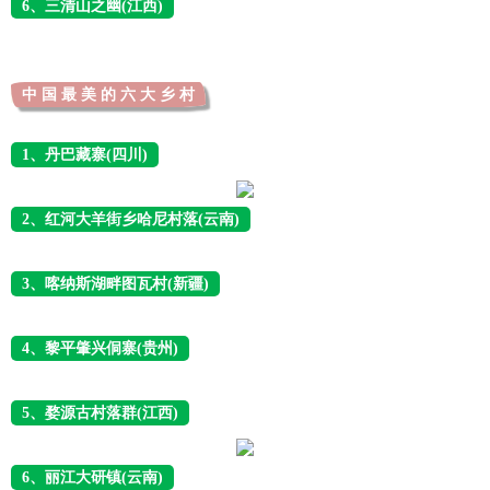
6、三清山之幽(江西)
中 国 最 美 的 六 大 乡 村
1、丹巴藏寨(四川)
2、红河大羊街乡哈尼村落(云南)
3、喀纳斯湖畔图瓦村(新疆)
4、黎平肇兴侗寨(贵州)
5、婺源古村落群(江西)
6、丽江大研镇(云南)