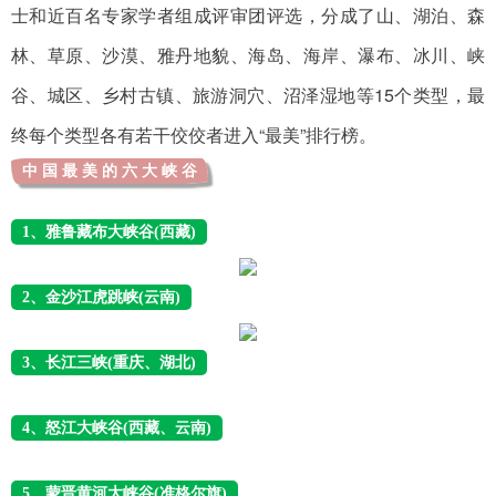
士和近百名专家学者组成评审团评选，分成了山、湖泊、森
林、草原、沙漠、雅丹地貌、海岛、海岸、瀑布、冰川、峡
谷、城区、乡村古镇、旅游洞穴、沼泽湿地等15个类型，最
终每个类型各有若干佼佼者进入“最美”排行榜。
中 国 最 美 的 六 大 峡 谷
1、雅鲁藏布大峡谷(西藏)
2、金沙江虎跳峡(云南)
3、长江三峡(重庆、湖北)
4、怒江大峡谷(西藏、云南)
5、蒙晋黄河大峡谷(准格尔旗)