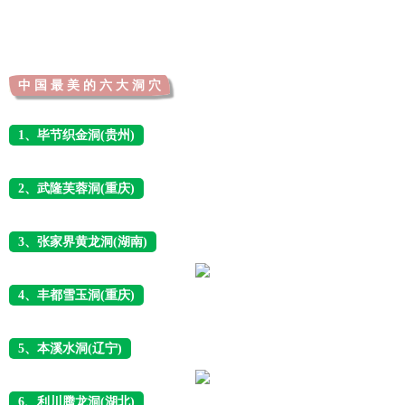
中 国 最 美 的 六 大 洞 穴
1、毕节织金洞(贵州)
2、武隆芙蓉洞(重庆)
3、张家界黄龙洞(湖南)
4、丰都雪玉洞(重庆)
5、本溪水洞(辽宁)
6、利川腾龙洞(湖北)