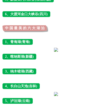
6、大渡河金口大峡谷(四川)
中 国 最 美 的 六 大 湖 泊
1、青海湖(青海)
2、喀纳斯湖(新疆)
3、纳木错湖(西藏)
4、长白山天池(吉林)
5、泸沽湖(云南)