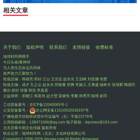
相关文章
关于我们
版权声明
联系我们
友情链接
收费标准
地球村民网携手
今日头条|看神州
为人类生态命运共同体
发声发力汇聚智力！
轮值总编：韩雄亮 郑好 江山 王京忠 赵永光 王启峰 刘亚娜 张爱
轮值主编：成才 孔之众 赵永光 郑能量 郑爽 李婉儿 王勇盛 锡林夫 张旭辉 陶德巴
雅尔 郝好 张傲 韩浩 李真真
公益律师：宋晓江 韩英伟 赵大瑩 梁睿悦 李鹏 韩秀芳 陈维 郝萍
工信部备案号：
京ICP备12040065号-1
公安部备案号：
京公网安备11010502038197号
广播电视节目制作经营许可证编号（京）字第23776号
公用投稿邮箱：138471666@qq.com 电子邮箱：dqcmwz@163.com
北京还看今朝文化传媒 版权所有
联合运营：地球村民网（北京）文化科技有限公司
Copyright © 2006-
2026 dqcmw.com All Rights Reserved.