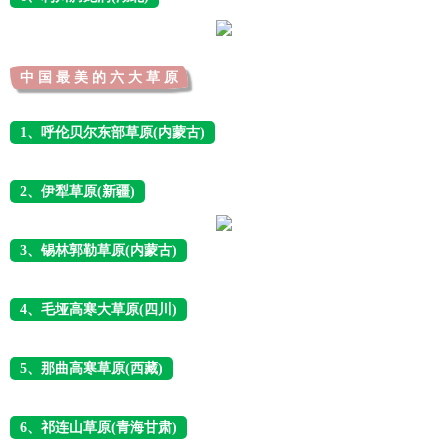
中 国 最 美 的 六 大 草 原
1、呼伦贝尔东部草原(内蒙古)
2、伊犁草原(新疆)
3、锡林郭勒草原(内蒙古)
4、毛垭高寒大草原(四川)
5、那曲高寒草原(西藏)
6、祁连山草原(青海甘肃)