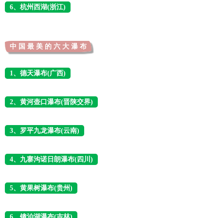
6、杭州西湖(浙江)
中 国 最 美 的 六 大 瀑 布
1、德天瀑布(广西)
2、黄河壶口瀑布(晋陕交界)
3、罗平九龙瀑布(云南)
4、九寨沟诺日朗瀑布(四川)
5、黄果树瀑布(贵州)
6、镜泊湖瀑布(吉林)