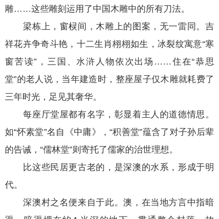
雕……这些雕刻运用了中国木雕中的所有刀法。
梁栋上，窗棂间，木雕上的图案，无一雷同。吉
祥花卉争奇斗艳，十二生肖栩栩如生，冰裂纹寓意“寒
窗苦读”，三国、水浒人物依次出场……住在“恭思
堂”的老人说，当年建造时，整座屋子仅木雕就耗费了
三年时光，足见其奢华。
每座厅堂屋都有名字，彰显着主人的道德情思。
如“怀素堂”名自《中庸》，“积善堂”蕴含了对子孙后辈
的告诫，“儒林堂”则寄托了儒家的治世理想。
比这些民居更古老的，是深澳的水系，形成于明
代。
深澳村之名便来自于此。澳，在当地方言中指暗