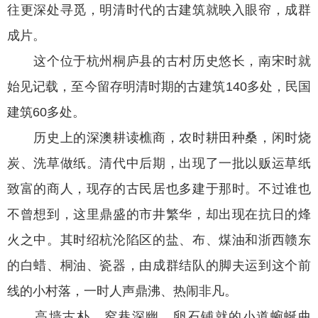
往更深处寻觅，明清时代的古建筑就映入眼帘，成群
成片。
这个位于杭州桐庐县的古村历史悠长，南宋时就
始见记载，至今留存明清时期的古建筑140多处，民国
建筑60多处。
历史上的深澳耕读樵商，农时耕田种桑，闲时烧
炭、洗草做纸。清代中后期，出现了一批以贩运草纸
致富的商人，现存的古民居也多建于那时。不过谁也
不曾想到，这里鼎盛的市井繁华，却出现在抗日的烽
火之中。其时绍杭沦陷区的盐、布、煤油和浙西赣东
的白蜡、桐油、瓷器，由成群结队的脚夫运到这个前
线的小村落，一时人声鼎沸、热闹非凡。
高墙古朴，窄巷深幽，卵石铺就的小道蜿蜒曲