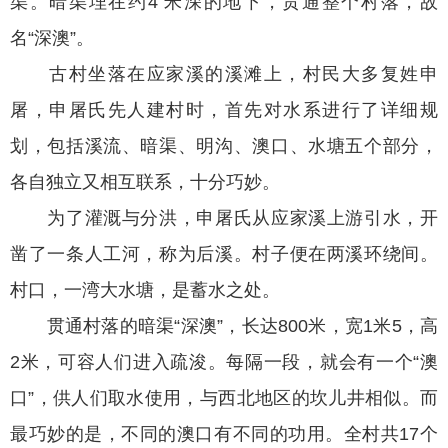
渠。暗渠埋在约4 米深的地下，贯通整个村落，故
名“深澳”。
古村坐落在应家溪的溪滩上，村民大多复姓申
屠，申屠氏先人建村时，首先对水系进行了详细规
划，包括溪流、暗渠、明沟、澳口、水塘五个部分，
各自独立又相互联系，十分巧妙。
为了灌溉与分洪，申屠氏从应家溪上游引水，开
凿了一条人工河，称为后溪。村子便在两溪环绕间。
村口，一湾大水塘，是蓄水之处。
贯通村落的暗渠“深澳”，长达800米，宽1米5，高
2米，可容人们进入疏浚。每隔一段，就会有一个“澳
口”，供人们取水使用，与西北地区的坎儿井相似。而
最巧妙的是，不同的澳口有不同的功用。全村共17个