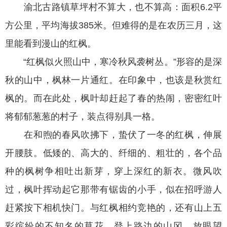
渝北古路镇草坪村不算大，也不算高：面积6.2平
方公里，平均海拔385米。但难得的是在农历三月，这
里能看到漫山的红枫。
“红枫似火照山中，寒冷秋风袭树丛。”形容的是深
秋的山中，枫林一片通红。在印象中，也该是秋赏红
枫的。而在此处，枫叶却赶起了春的热闹，密密红叶
将郁郁葱葱的村子，装点得别具一格。
在和煦的春风吹拂下，蛰伏了一冬的红枫，伸展
开腰肢。低矮的、高大的、纤细的、粗壮的，各个品
种的枫树争相吐出新芽，穿上深红的新衣。微风吹
过，枫叶挥动起它那带有锯齿的小手，似在招呼游人
赶紧按下相机快门。与红枫相约竞艳的，还有山上五
彩缤纷的不知名的草花。登上路边的山冈，放眼望