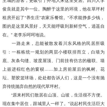
主城的游客，更吸引了外地人来这里安居。四川人李
俊良就是其中一位。陶醉于这里的环境，他在草坪村
租房开起了“养生庄”农家乐餐馆。“不求能挣多少钱，
图的是这里风景好，天天能呼吸到新鲜空气，逍遥自
在。” 老李乐呵呵地说。
一路走来，总能被散发着川东风格的民居所吸
引：一栋栋统一规划的两层小楼联排而立，白墙为
底、灰条勾缝、坡度屋顶、门前挂有仿古的楹联、墙
上嵌进棕红色的窗棂……加上房前屋后的枫树、花
坛、塑胶篮球场，处处都告诉人们，这是一个没有抛
弃传统抛弃自然的现代草坪村。
“原来村民们散居在山顶、山坡，生活很不方便。
现在集中居住，跟城里人一样了。”说起村民生活巨大