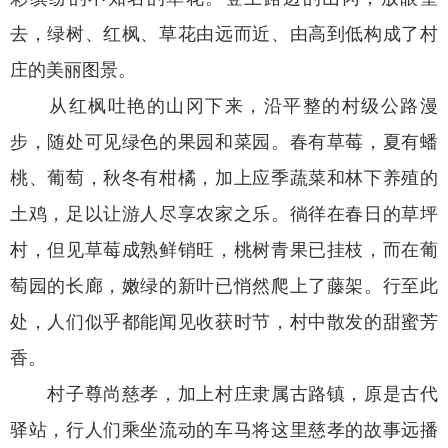
去，绿树、红枫、草花由远而近、由高到低构成了村
庄的美丽图景。
从红枫吐艳的山冈下来，沿平整的村级公路漫
步，随处可见绿色的果园和菜园。春有草莓，夏有蟠
桃、葡萄，秋冬有柑橘，加上应季蔬菜和林下养殖的
土鸡，足以让游人尽享农家之乐。徜徉在春日的草坪
村，但见草莓成熟鲜销旺，桃树青果已挂枝，而在葡
萄园的长廊，嫩绿的新叶已悄然爬上了藤架。行至此
处，人们似乎都能闻见收获时节，村中散发的甜蜜芳
香。
村子尊尚慈孝，加上村庄隶属古路镇，原是古代
驿站，行人们乘坐流动的车马将这里慈孝的故事远播