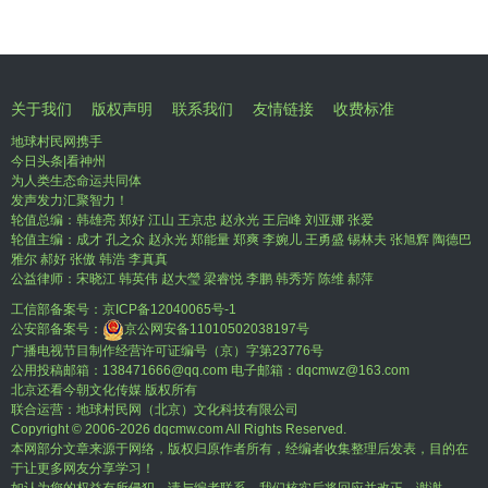
关于我们
版权声明
联系我们
友情链接
收费标准
地球村民网携手
今日头条|看神州
为人类生态命运共同体
发声发力汇聚智力！
轮值总编：韩雄亮 郑好 江山 王京忠 赵永光 王启峰 刘亚娜 张爱
轮值主编：成才 孔之众 赵永光 郑能量 郑爽 李婉儿 王勇盛 锡林夫 张旭辉 陶德巴
雅尔 郝好 张傲 韩浩 李真真
公益律师：宋晓江 韩英伟 赵大瑩 梁睿悦 李鹏 韩秀芳 陈维 郝萍
工信部备案号：
京ICP备12040065号-1
公安部备案号：
京公网安备11010502038197号
广播电视节目制作经营许可证编号（京）字第23776号
公用投稿邮箱：138471666@qq.com 电子邮箱：dqcmwz@163.com
北京还看今朝文化传媒 版权所有
联合运营：地球村民网（北京）文化科技有限公司
Copyright © 2006-
2026 dqcmw.com All Rights Reserved.
本网部分文章来源于网络，版权归原作者所有，经编者收集整理后发表，目的在
于让更多网友分享学习！