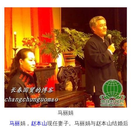
马丽娟
马丽
娟，
赵本山
现任妻子。马丽娟与赵本山结婚后