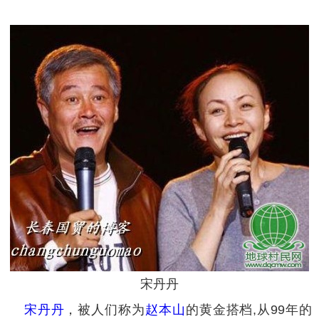
宋丹丹
宋丹丹
，被人们称为
赵本山
的黄金搭档,从99年的