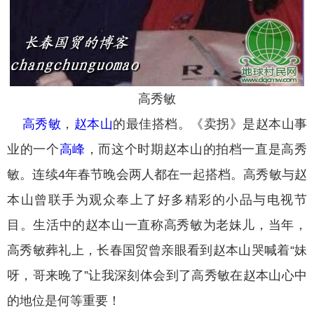
高秀敏
高秀敏
，
赵本山
的最佳搭档。《卖拐》是赵本山事
业的一个
高峰
，而这个时期赵本山的拍档一直是高秀
敏。连续4年春节晚会两人都在一起搭档。高秀敏与赵
本山曾联手为观众奉上了好多精彩的小品与电视节
目。生活中的赵本山一直称高秀敏为老妹儿，当年，
高秀敏葬礼上，长春国贸曾亲眼看到赵本山哭喊着“妹
呀，哥来晚了”让我深刻体会到了高秀敏在赵本山心中
的地位是何等重要！