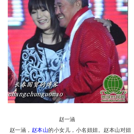
赵一涵
赵一涵，
赵本山
的小女儿，小名妞妞。赵本山对妞