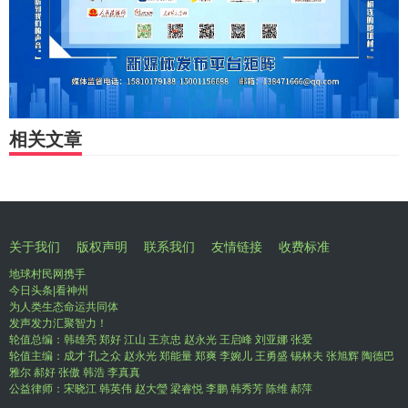
相关文章
关于我们
版权声明
联系我们
友情链接
收费标准
地球村民网携手
今日头条|看神州
为人类生态命运共同体
发声发力汇聚智力！
轮值总编：韩雄亮 郑好 江山 王京忠 赵永光 王启峰 刘亚娜 张爱
轮值主编：成才 孔之众 赵永光 郑能量 郑爽 李婉儿 王勇盛 锡林夫 张旭辉 陶德巴
雅尔 郝好 张傲 韩浩 李真真
公益律师：宋晓江 韩英伟 赵大瑩 梁睿悦 李鹏 韩秀芳 陈维 郝萍