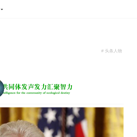
态
# 头条人物