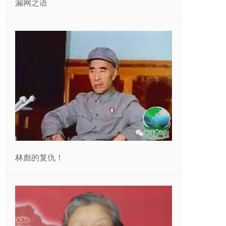
漏网之语
林彪的复仇！