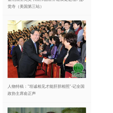
觉寺（美国第三站）
人物特稿："坦诚相见才能肝胆相照"-记全国
政协主席俞正声