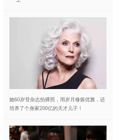
她60岁登杂志拍裸照，用岁月修炼优雅，还
培养了个身家200亿的天才儿子！