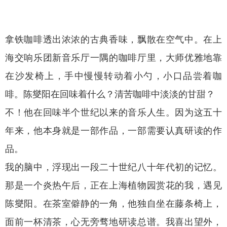
拿铁咖啡透出浓浓的古典香味，飘散在空气中。在上
海交响乐团新音乐厅一隅的咖啡厅里，大师优雅地靠
在沙发椅上，手中慢慢转动着小勺，小口品尝着咖
啡。陈燮阳在回味着什么？清苦咖啡中淡淡的甘甜？
不！他在回味半个世纪以来的音乐人生。因为这五十
年来，他本身就是一部作品，一部需要认真研读的作
品。
我的脑中，浮现出一段二十世纪八十年代初的记忆。
那是一个炎热午后，正在上海植物园赏花的我，遇见
陈燮阳。在茶室僻静的一角，他独自坐在藤条椅上，
面前一杯清茶，心无旁骛地研读总谱。我喜出望外，