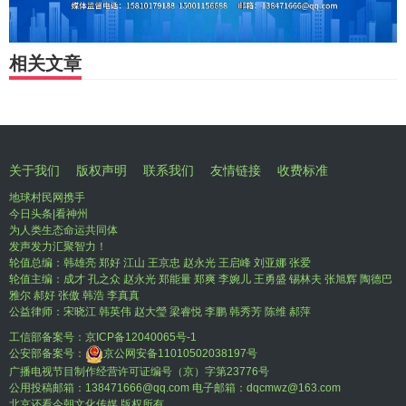
相关文章
关于我们
版权声明
联系我们
友情链接
收费标准
地球村民网携手
今日头条|看神州
为人类生态命运共同体
发声发力汇聚智力！
轮值总编：韩雄亮 郑好 江山 王京忠 赵永光 王启峰 刘亚娜 张爱
轮值主编：成才 孔之众 赵永光 郑能量 郑爽 李婉儿 王勇盛 锡林夫 张旭辉 陶德巴
雅尔 郝好 张傲 韩浩 李真真
公益律师：宋晓江 韩英伟 赵大瑩 梁睿悦 李鹏 韩秀芳 陈维 郝萍
工信部备案号：
京ICP备12040065号-1
公安部备案号：
京公网安备11010502038197号
广播电视节目制作经营许可证编号（京）字第23776号
公用投稿邮箱：138471666@qq.com 电子邮箱：dqcmwz@163.com
北京还看今朝文化传媒 版权所有