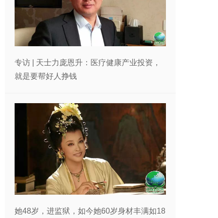
专访 | 天士力庞恩升：医疗健康产业投资，
就是要帮好人挣钱
她48岁，进监狱，如今她60岁身材丰满如18