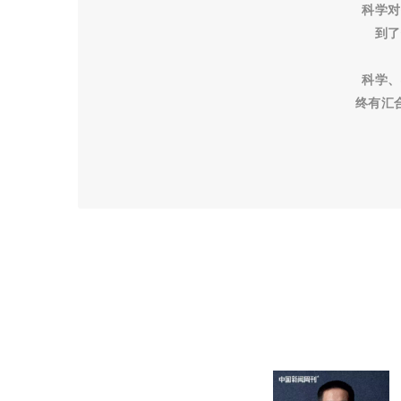
科学对
到了
科学、
终有汇