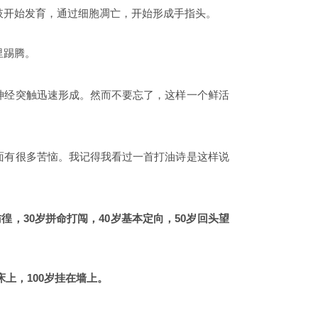
肢开始发育，通过细胞凋亡，开始形成手指头。
里踢腾。
神经突触迅速形成。然而不要忘了，这样一个鲜活
面有很多苦恼。我记得我看过一首打油诗是这样说
彷徨，30岁拼命打闯，40岁基本定向，50岁回头望
床上，100岁挂在墙上。