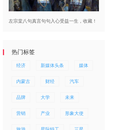
左宗棠八句真言句句入心受益一生，收藏！
热门标签
经济
新媒体头条
媒体
内蒙古
财经
汽车
品牌
大学
未来
营销
产业
形象大使
旅游
星际特工
三星