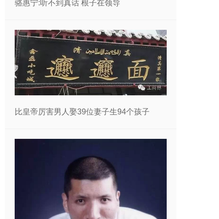
骆惠宁:听不到真话 根子在领导
比皇帝厉害男人娶39位妻子生94个孩子