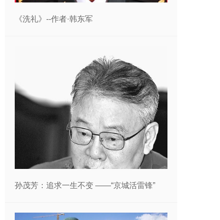
《洗礼》--作者·韩东军
孙茂芳：追求一生不变 ——“京城活雷锋”