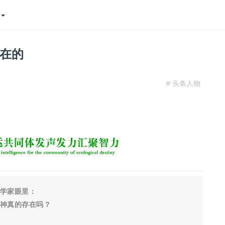
态
在的
# 头条人物
学家眼里：
神真的存在吗？