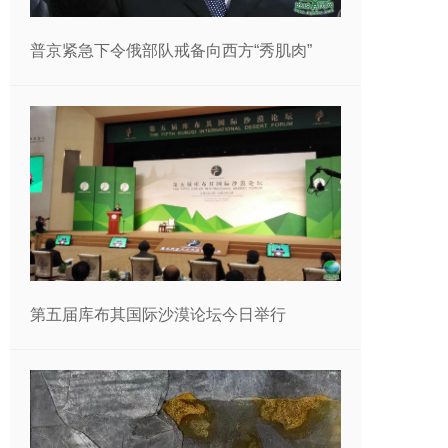
普京紧急下令俄部队戒备向西方“秀肌肉”
第五届库布其国际沙漠论坛今日举行