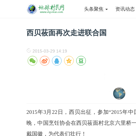
头条聚焦
资讯动
西贝莜面再次走进联合国
2015-03-29 14:19
2015年
3
月
22
日，西贝出征，参加“
2015
年中
晚，中国烹饪协会在西贝莜面村北京六里桥
戴国徽，为代表们壮行！