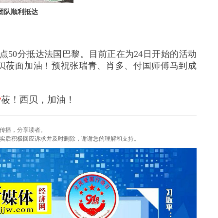
团队顺利抵达
点
50
分抵达法国巴黎。目前正在为
24
日开始的活动
贝莜面加油！预祝张瑞青、肖多、付国师傅马到成
♥
莜！西贝，加油！
传播，分享读者。
实后积极回应诉求并及时删除，谢谢您的理解和支持。