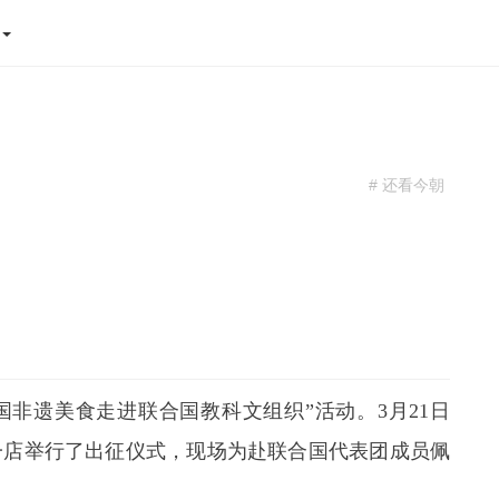
态
# 还看今朝
国非遗美食走进联合国教科文组织”活动。
3
月
21
日
一店举行了出征仪式，现场为赴联合国代表团成员佩