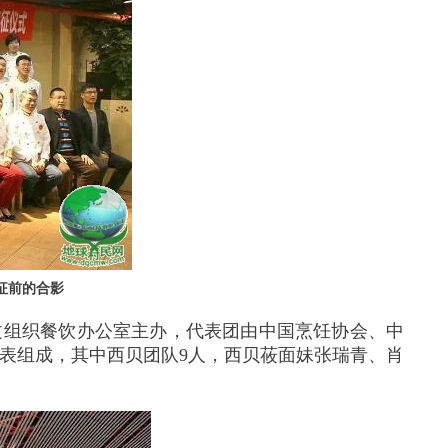
征前的合影
文组织餐饮办公室主办，代表团由中国烹饪协会、中
表组成，其中西贝团队
9
人，西贝莜面妹张瑞青、肖