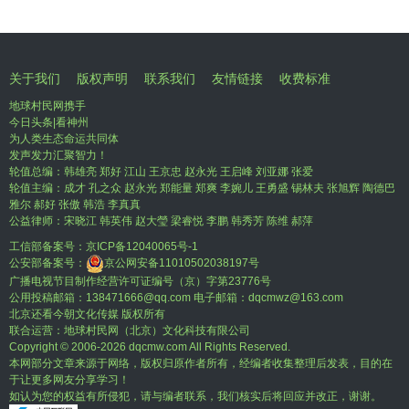
关于我们
版权声明
联系我们
友情链接
收费标准
地球村民网携手
今日头条|看神州
为人类生态命运共同体
发声发力汇聚智力！
轮值总编：韩雄亮 郑好 江山 王京忠 赵永光 王启峰 刘亚娜 张爱
轮值主编：成才 孔之众 赵永光 郑能量 郑爽 李婉儿 王勇盛 锡林夫 张旭辉 陶德巴
雅尔 郝好 张傲 韩浩 李真真
公益律师：宋晓江 韩英伟 赵大瑩 梁睿悦 李鹏 韩秀芳 陈维 郝萍
工信部备案号：
京ICP备12040065号-1
公安部备案号：
京公网安备11010502038197号
广播电视节目制作经营许可证编号（京）字第23776号
公用投稿邮箱：138471666@qq.com 电子邮箱：dqcmwz@163.com
北京还看今朝文化传媒 版权所有
联合运营：地球村民网（北京）文化科技有限公司
Copyright © 2006-
2026 dqcmw.com All Rights Reserved.
本网部分文章来源于网络，版权归原作者所有，经编者收集整理后发表，目的在
于让更多网友分享学习！
如认为您的权益有所侵犯，请与编者联系，我们核实后将回应并改正，谢谢。