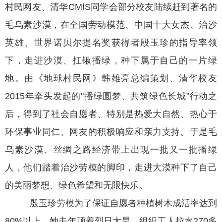
村民网友、清华CMⅠS同学会部分校友陆续赶到著名的
毛乌素沙漠，在全国劳动模范、中国十大女杰、治沙
英雄、世界诺贝尔提名奖获得者殷玉珍的指导率领
下，走进沙漠、扛锹播绿，种下属于自己的一片绿
地。由《地球村民网》韩雄亮总编策划、清华校友
2015年牵头发起的"播绿圆梦、共筑绿色长城”行动之
后，得到了社会自愿者、特别是热爱大自然、热心于
环保事业同仁、网友的积极响应和亲力支持。于是毛
乌素沙漠、丝绸之路经济带上出现一批又一批播绿
人，他们踏着治沙劳模的脚印，走进大漠种下了自己
的美丽梦想、绿色希望和无限快乐。
殷玉珍劳模为了保证自愿者种植树木成活率达到
80%以上，她去年顶着烈日大旱，组织工人拉水270多