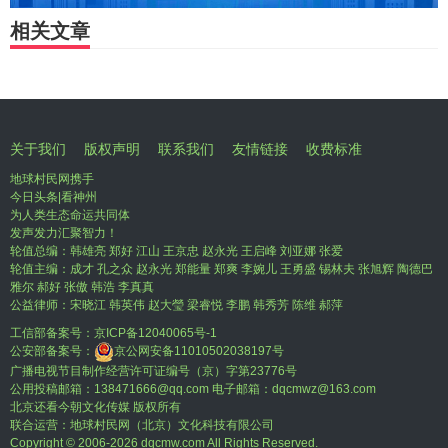
相关文章
关于我们
版权声明
联系我们
友情链接
收费标准
地球村民网携手
今日头条|看神州
为人类生态命运共同体
发声发力汇聚智力！
轮值总编：韩雄亮 郑好 江山 王京忠 赵永光 王启峰 刘亚娜 张爱
轮值主编：成才 孔之众 赵永光 郑能量 郑爽 李婉儿 王勇盛 锡林夫 张旭辉 陶德巴
雅尔 郝好 张傲 韩浩 李真真
公益律师：宋晓江 韩英伟 赵大瑩 梁睿悦 李鹏 韩秀芳 陈维 郝萍
工信部备案号：
京ICP备12040065号-1
公安部备案号：
京公网安备11010502038197号
广播电视节目制作经营许可证编号（京）字第23776号
公用投稿邮箱：138471666@qq.com 电子邮箱：dqcmwz@163.com
北京还看今朝文化传媒 版权所有
联合运营：地球村民网（北京）文化科技有限公司
Copyright © 2006-
2026 dqcmw.com All Rights Reserved.