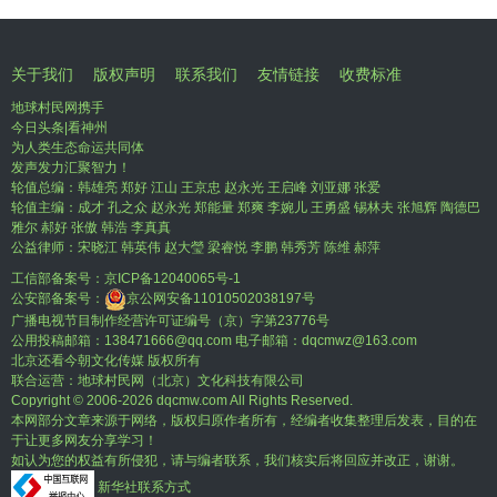
关于我们
版权声明
联系我们
友情链接
收费标准
地球村民网携手
今日头条|看神州
为人类生态命运共同体
发声发力汇聚智力！
轮值总编：韩雄亮 郑好 江山 王京忠 赵永光 王启峰 刘亚娜 张爱
轮值主编：成才 孔之众 赵永光 郑能量 郑爽 李婉儿 王勇盛 锡林夫 张旭辉 陶德巴
雅尔 郝好 张傲 韩浩 李真真
公益律师：宋晓江 韩英伟 赵大瑩 梁睿悦 李鹏 韩秀芳 陈维 郝萍
工信部备案号：
京ICP备12040065号-1
公安部备案号：
京公网安备11010502038197号
广播电视节目制作经营许可证编号（京）字第23776号
公用投稿邮箱：138471666@qq.com 电子邮箱：dqcmwz@163.com
北京还看今朝文化传媒 版权所有
联合运营：地球村民网（北京）文化科技有限公司
Copyright © 2006-
2026 dqcmw.com All Rights Reserved.
本网部分文章来源于网络，版权归原作者所有，经编者收集整理后发表，目的在
于让更多网友分享学习！
如认为您的权益有所侵犯，请与编者联系，我们核实后将回应并改正，谢谢。
新华社联系方式