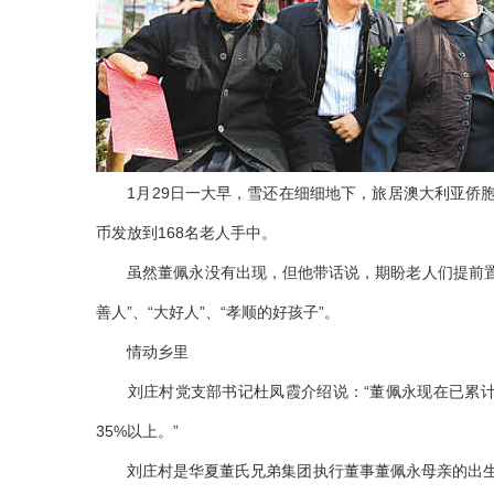
1月29日一大早，雪还在细细地下，旅居澳大利亚侨胞
币发放到168名老人手中。
虽然董佩永没有出现，但他带话说，期盼老人们提前置办
善人”、“大好人”、“孝顺的好孩子”。
情动乡里
刘庄村党支部书记杜凤霞介绍说：“董佩永现在已累计为
35%以上。”
刘庄村是华夏董氏兄弟集团执行董事董佩永母亲的出生地。