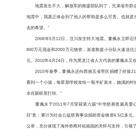
地震发生不久，解放军的救援部队到了，兄弟省市群众组
地震中，我真正体会到了他人的帮助是多么可贵。也就是
去的希望。”
2008年5月12日，汶川发生特大地震。董佩永立即
800万元现金和2000万元物资，派遣救援小分队火速送
元。2010年4月24日，作为黑龙江省人大代表的董佩永又
2010年春季，董佩永还向西南五省旱区捐赠了价值21
看到一个小孩，每星期学校发给一瓶半矿泉水，她渴的时
水在眼眶里打转。”
董佩永于2011年7月荣获第六届“中华慈善奖最具爱心
目”奖；累计为社会公益慈善事业捐助资金物资6.5亿多
义举，充分体现了海外侨商对祖籍国的关怀与支持，引领了