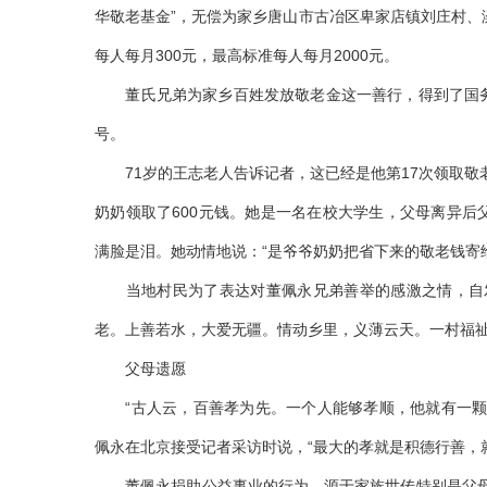
华敬老基金”，无偿为家乡唐山市古冶区卑家店镇刘庄村、
每人每月300元，最高标准每人每月2000元。
董氏兄弟为家乡百姓发放敬老金这一善行，得到了国务院
号。
71岁的王志老人告诉记者，这已经是他第17次领取敬老
奶奶领取了600元钱。她是一名在校大学生，父母离异
满脸是泪。她动情地说：“是爷爷奶奶把省下来的敬老钱寄
当地村民为了表达对董佩永兄弟善举的感激之情，自发
老。上善若水，大爱无疆。情动乡里，义薄云天。一村福祉
父母遗愿
“古人云，百善孝为先。一个人能够孝顺，他就有一颗善
佩永在北京接受记者采访时说，“最大的孝就是积德行善，
董佩永捐助公益事业的行为，源于家族世传特别是父母熏