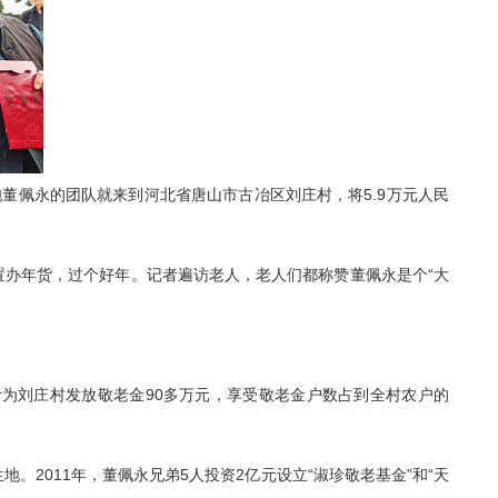
董佩永的团队就来到河北省唐山市古冶区刘庄村，将5.9万元人民
年货，过个好年。记者遍访老人，老人们都称赞董佩永是个“大
刘庄村发放敬老金90多万元，享受敬老金户数占到全村农户的
2011年，董佩永兄弟5人投资2亿元设立“淑珍敬老基金”和“天