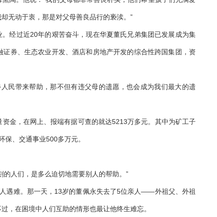
却无动于衷，那是对父母善良品行的亵渎。”
业。经过近20年的艰苦奋斗，现在华夏董氏兄弟集团已发展成为集
融证券、生态农业开发、酒店和房地产开发的综合性跨国集团，资
人民带来帮助，那不但有违父母的遗愿，也会成为我们最大的遗
金，在网上、报端有据可查的就达5213万多元。其中为矿工子
、环保、交通事业500多万元。
的人们，是多么迫切地需要别人的帮助。”
4万人遇难。那一天，13岁的董佩永失去了5位亲人——外祖父、外祖
不过，在困境中人们互助的情形也最让他终生难忘。