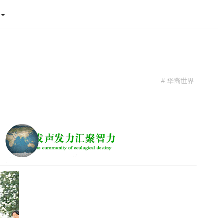
态
# 华裔世界