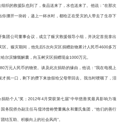
织的救援队也到了，食品送来了，水也送来了。他说：“在那次
当你挪开一块砖，递上一杯水时，都给正在受灾的人带去了生存下
召开集团公司董事会议，成立了赈灾救援领导小组，并决定首批拿出
往灾区。赈灾期间，他先后5次向灾区捐赠款物累计人民币4600多万
在哈尔滨慷慨解囊，向玉树灾区捐赠现金1000万元。
80万元人民币的物资。谈及此次捐助的缘由，他说：“我在电视上
候才抿一口，剩下的攒下来放假给父母带回去。我当时哽咽了，泪
捐助个人”奖；2012年4月荣获第七届“中华慈善奖最具影响力项
元。国务院侨办副主任马儒沛曾称赞董佩永和董氏集团，“他们的善行
团结互助、积极向上的社会风尚”。