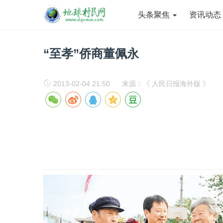
头条聚焦
资讯动
“至孝”侨商董佩永
2013-02-04 21:50
来源：《 人民日报海外版 》