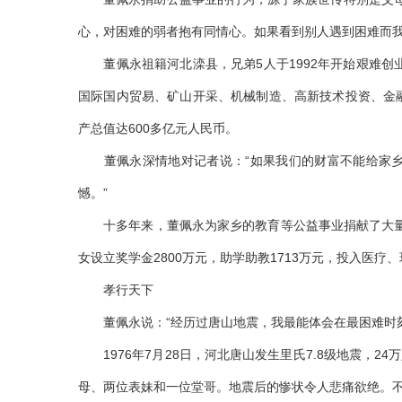
心，对困难的弱者抱有同情心。如果看到别人遇到困难而我
董佩永祖籍河北滦县，兄弟5人于1992年开始艰难创
国际国内贸易、矿山开采、机械制造、高新技术投资、金
产总值达600多亿元人民币。
董佩永深情地对记者说：“如果我们的财富不能给家乡
憾。”
十多年来，董佩永为家乡的教育等公益事业捐献了大量资
女设立奖学金2800万元，助学助教1713万元，投入医疗
孝行天下
董佩永说：“经历过唐山地震，我最能体会在最困难时刻
1976年7月28日，河北唐山发生里氏7.8级地震，2
母、两位表妹和一位堂哥。地震后的惨状令人悲痛欲绝。