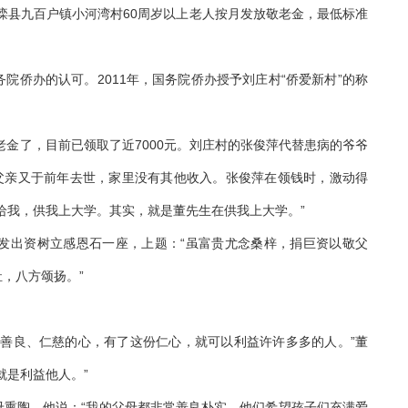
滦县九百户镇小河湾村60周岁以上老人按月发放敬老金，最低标准
侨办的认可。2011年，国务院侨办授予刘庄村“侨爱新村”的称
金了，目前已领取了近7000元。刘庄村的张俊萍代替患病的爷爷
后父亲又于前年去世，家里没有其他收入。张俊萍在领钱时，激动得
给我，供我上大学。其实，就是董先生在供我上大学。”
出资树立感恩石一座，上题：“虽富贵尤念桑梓，捐巨资以敬父
，八方颂扬。”
良、仁慈的心，有了这份仁心，就可以利益许许多多的人。”董
就是利益他人。”
陶。他说：“我的父母都非常善良朴实，他们希望孩子们充满爱