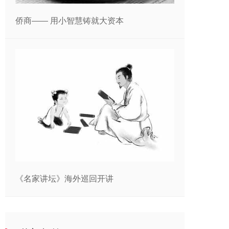
侨商—— 用小智慧铸就大资本
《名家讲坛》海外巡回开讲