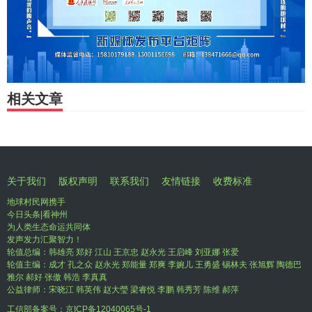
相关文章
关于我们
版权声明
联系我们
友情链接
收费标准
地球村民网携手
今日头条|看神州
为人类生态命运共同体
发声发力汇聚智力！
轮值总编：韩雄亮 郑好 江山 王京忠 赵永光 王启峰 刘亚娜 张爱
轮值主编：成才 孔之众 赵永光 郑能量 郑爽 李婉儿 王勇盛 锡林夫 张旭辉 陶德巴
雅尔 郝好 张傲 韩浩 李真真
公益律师：宋晓江 韩英伟 赵大瑩 梁睿悦 李鹏 韩秀芳 陈维 郝萍
工信部备案号：
京ICP备12040065号-1