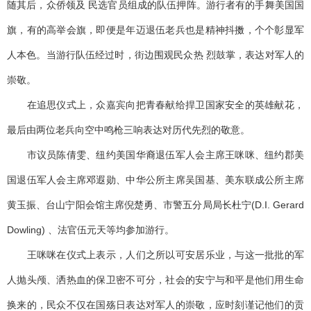
随其后，众侨领及 民选官员组成的队伍押阵。游行者有的手舞美国国
旗，有的高举会旗，即便是年迈退伍老兵也是精神抖擞，个个彰显军
人本色。当游行队伍经过时，街边围观民众热 烈鼓掌，表达对军人的
崇敬。
在追思仪式上，众嘉宾向把青春献给捍卫国家安全的英雄献花，
最后由两位老兵向空中鸣枪三响表达对历代先烈的敬意。
市议员陈倩雯、纽约美国华裔退伍军人会主席王咪咪、纽约郡美
国退伍军人会主席邓遐勋、中华公所主席吴国基、美东联成公所主席
黄玉振、台山宁阳会馆主席倪楚勇、市警五分局局长杜宁(D.I. Gerard
Dowling) 、法官伍元天等均参加游行。
王咪咪在仪式上表示，人们之所以可安居乐业，与这一批批的军
人抛头颅、洒热血的保卫密不可分，社会的安宁与和平是他们用生命
换来的，民众不仅在国殇日表达对军人的崇敬，应时刻谨记他们的贡