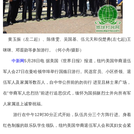
黄玉振（左二起）、陈倩雯、吴国基、伍元天和倪楚勇(左七起)王
咪咪、邓遐勋等参加游行。（何小舟/摄影）
中新网
5月28日电 据美国《世界日报》报道，纽约美国华裔退伍
军人会27日在曼哈顿华埠举行国殇日游行。民选官员、小区侨领、退
伍军人及家属等数百人，自中华公所前的勿街行 进至且林士果广场，
在“华裔军人忠烈坊”前进行追思仪式，缅怀为国捐躯烈士并向所有军
人家属送上诚挚祝福。
游行在中午12时30分正式开始，队伍共分三个方阵行进。身着
红色制服的鼓乐队学生领队，纽约美国华裔退伍军人会和其妇女会紧