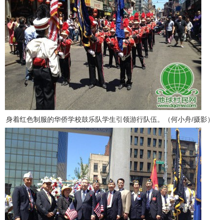
身着红色制服的华侨学校鼓乐队学生引领游行队伍。（何小舟/摄影）