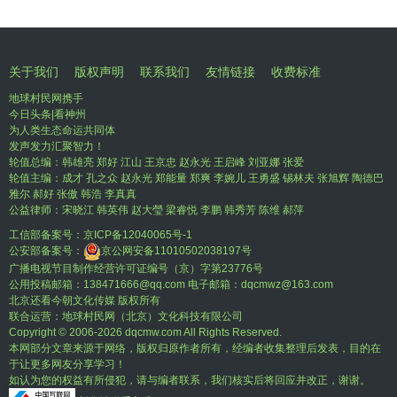
关于我们
版权声明
联系我们
友情链接
收费标准
地球村民网携手
今日头条|看神州
为人类生态命运共同体
发声发力汇聚智力！
轮值总编：韩雄亮 郑好 江山 王京忠 赵永光 王启峰 刘亚娜 张爱
轮值主编：成才 孔之众 赵永光 郑能量 郑爽 李婉儿 王勇盛 锡林夫 张旭辉 陶德巴
雅尔 郝好 张傲 韩浩 李真真
公益律师：宋晓江 韩英伟 赵大瑩 梁睿悦 李鹏 韩秀芳 陈维 郝萍
工信部备案号：
京ICP备12040065号-1
公安部备案号：
京公网安备11010502038197号
广播电视节目制作经营许可证编号（京）字第23776号
公用投稿邮箱：138471666@qq.com 电子邮箱：dqcmwz@163.com
北京还看今朝文化传媒 版权所有
联合运营：地球村民网（北京）文化科技有限公司
Copyright © 2006-
2026 dqcmw.com All Rights Reserved.
本网部分文章来源于网络，版权归原作者所有，经编者收集整理后发表，目的在
于让更多网友分享学习！
如认为您的权益有所侵犯，请与编者联系，我们核实后将回应并改正，谢谢。