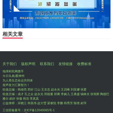
相关文章
关于我们
版权声明
联系我们
友情链接
收费标准
地球村民网携手
今日头条|看神州
为人类生态命运共同体
发声发力汇聚智力！
轮值总编：韩雄亮 郑好 江山 王京忠 赵永光 王启峰 刘亚娜 张爱
轮值主编：成才 孔之众 赵永光 郑能量 郑爽 李婉儿 王勇盛 锡林夫 张旭辉 陶德巴
雅尔 郝好 张傲 韩浩 李真真
公益律师：宋晓江 韩英伟 赵大瑩 梁睿悦 李鹏 韩秀芳 陈维 郝萍
工信部备案号：
京ICP备12040065号-1