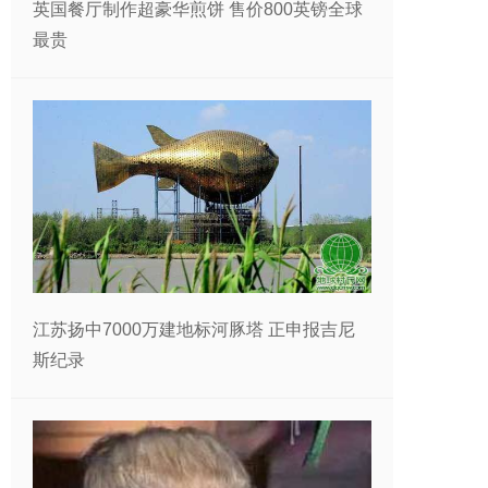
英国餐厅制作超豪华煎饼 售价800英镑全球
最贵
江苏扬中7000万建地标河豚塔 正申报吉尼
斯纪录