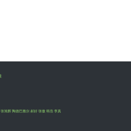
准
 张旭辉 陶德巴雅尔 郝好 张傲 韩浩 李真