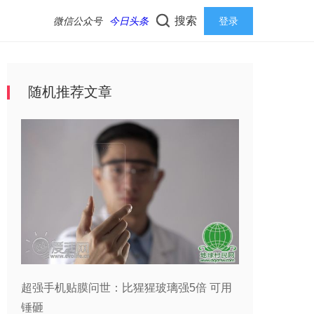
搜索
微信公众号
今日头条
登录
随机推荐文章
超强手机贴膜问世：比猩猩玻璃强5倍 可用
锤砸