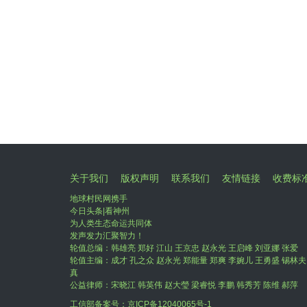
关于我们
版权声明
联系我们
友情链接
收费标
地球村民网携手
今日头条|看神州
为人类生态命运共同体
发声发力汇聚智力！
轮值总编：韩雄亮 郑好 江山 王京忠 赵永光 王启峰 刘亚娜 张爱
轮值主编：成才 孔之众 赵永光 郑能量 郑爽 李婉儿 王勇盛 锡林夫
真
公益律师：宋晓江 韩英伟 赵大瑩 梁睿悦 李鹏 韩秀芳 陈维 郝萍
工信部备案号：
京ICP备12040065号-1