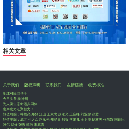
相关文章
关于我们
版权声明
联系我们
友情链接
收费标准
地球村民网携手
今日头条|看神州
为人类生态命运共同体
发声发力汇聚智力！
轮值总编：韩雄亮 郑好 江山 王京忠 赵永光 王启峰 刘亚娜 张爱
轮值主编：成才 孔之众 赵永光 郑能量 郑爽 李婉儿 王勇盛 锡林夫 张旭辉 陶德巴
雅尔 郝好 张傲 韩浩 李真真