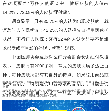
在这项覆盖4万多人的调查中，健康皮肤的人仅占
14.2%，72.08%的人皮肤“亚健康”。
调查显示，只有35.75%的人认为出现皮肤病，就
该及时去医院就诊；42.25%的人选择先自行用药或护
肤品，不行再去医院；还有22%的人认为只要不是难
以忍受或严重影响外观，就暂时观察。
中国医师协会皮肤科医师分会副会长谢红付教授
表示，皮肤病有2000多种，常见的皮肤疾病多达上百
种，每种皮肤病都有其自身的特点。如果滥用药品或
本网部分文稿源于网络，版权归原创，本站整理发表的目的在于公益传播，分享
护肤品治疗，特别是使用含激素药品治疗，可能会使
读者。
如您不愿参与公益共享或认为权益受到侵犯，请与编者联系，我们核实后积极回
疾病变得更加顽固。因此，一旦患上皮肤病，应该及
应诉求并及时删除，谢谢您的理解和支持。
时到皮肤科看病。