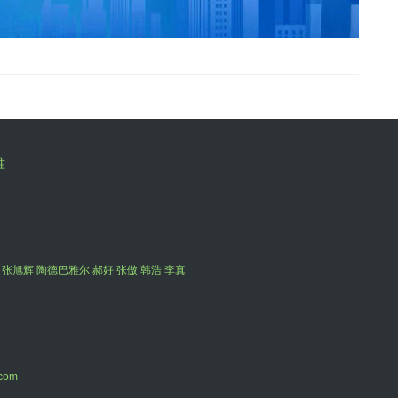
准
 张旭辉 陶德巴雅尔 郝好 张傲 韩浩 李真
com