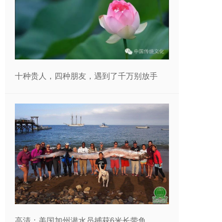
十种贵人，四种朋友，遇到了千万别放手
高清：美国加州潜水员捕获6米长带鱼