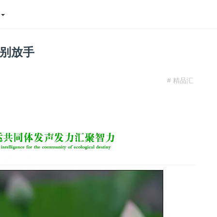
态
别放手
# 精品汇