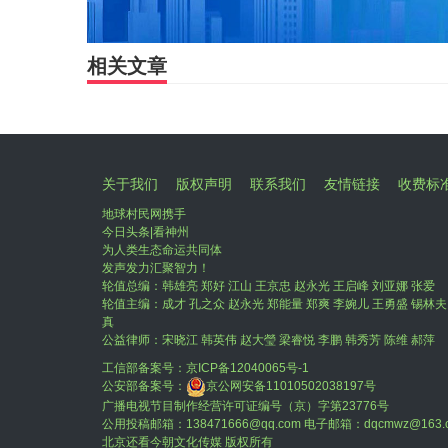
相关文章
关于我们
版权声明
联系我们
友情链接
收费标
地球村民网携手
今日头条|看神州
为人类生态命运共同体
发声发力汇聚智力！
轮值总编：韩雄亮 郑好 江山 王京忠 赵永光 王启峰 刘亚娜 张爱
轮值主编：成才 孔之众 赵永光 郑能量 郑爽 李婉儿 王勇盛 锡林夫
真
公益律师：宋晓江 韩英伟 赵大瑩 梁睿悦 李鹏 韩秀芳 陈维 郝萍
工信部备案号：
京ICP备12040065号-1
公安部备案号：
京公网安备11010502038197号
广播电视节目制作经营许可证编号（京）字第23776号
公用投稿邮箱：138471666@qq.com 电子邮箱：dqcmwz@163.
北京还看今朝文化传媒 版权所有