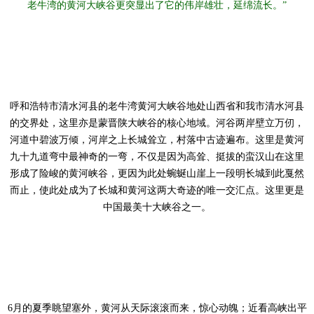
老牛湾的黄河大峡谷更突显出了它的伟岸雄壮，延绵流长。”
呼和浩特市清水河县的老牛湾黄河大峡谷地处山西省和我市清水河县
的交界处，这里亦是蒙晋陕大峡谷的核心地域。河谷两岸壁立万仞，
河道中碧波万倾，河岸之上长城耸立，村落中古迹遍布。这里是黄河
九十九道弯中最神奇的一弯，不仅是因为高耸、挺拔的蛮汉山在这里
形成了险峻的黄河峡谷，更因为此处蜿蜒山崖上一段明长城到此戛然
而止，使此处成为了长城和黄河这两大奇迹的唯一交汇点。这里更是
中国最美十大峡谷之一。
6月的夏季眺望塞外，黄河从天际滚滚而来，惊心动魄；近看高峡出平