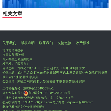
相关文章
关于我们
版权声明
联系我们
友情链接
收费标准
地球村民网携手
今日头条|看神州
为人类生态命运共同体
发声发力汇聚智力！
轮值总编：韩雄亮 郑好 江山 王京忠 赵永光 王启峰 刘亚娜 张爱
轮值主编：成才 孔之众 赵永光 郑能量 郑爽 李婉儿 王勇盛 锡林夫 张旭辉 陶德巴
雅尔 郝好 张傲 韩浩 李真真
公益律师：宋晓江 韩英伟 赵大瑩 梁睿悦 李鹏 韩秀芳 陈维 郝萍
工信部备案号：
京ICP备12040065号-1
公安部备案号：
京公网安备11010502038197号
广播电视节目制作经营许可证编号（京）字第23776号
公用投稿邮箱：138471666@qq.com 电子邮箱：dqcmwz@163.com
北京还看今朝文化传媒 版权所有