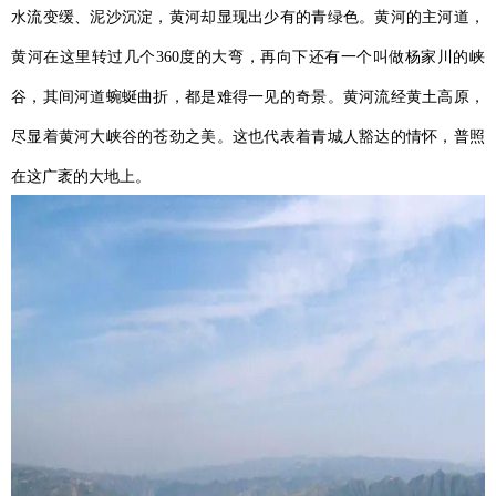
水流变缓、泥沙沉淀，黄河却显现出少有的青绿色。黄河的主河道，
黄河在这里转过几个360度的大弯，再向下还有一个叫做杨家川的峡
谷，其间河道蜿蜒曲折，都是难得一见的奇景。黄河流经黄土高原，
尽显着黄河大峡谷的苍劲之美。这也代表着青城人豁达的情怀，普照
在这广袤的大地上。