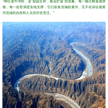
“神出老牛湾村，是‘梨园古村，春花烂漫’的景象。每一颗古树挺着脖
颈，每一处窑洞坚实地支撑，它们依靠浩瀚的黄河，无不在诉说着黄
河流域的自然和人文的历史变迁。”