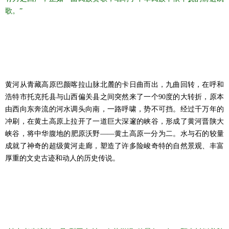
歌。”
黄河从青藏高原巴颜喀拉山脉北麓的卡日曲而出，九曲回转，在呼和
浩特市托克托县与山西偏关县之间突然来了一个90度的大转折，原本
由西向东奔流的河水调头向南，一路呼啸，势不可挡。经过千万年的
冲刷，在黄土高原上拉开了一道巨大深邃的峡谷，形成了黄河晋陕大
峡谷，将中华腹地的肥原沃野——黄土高原一分为二。水与石的较量
成就了神奇的超级黄河走廊，塑造了许多险峻奇特的自然景观、丰富
厚重的文史古迹和动人的历史传说。