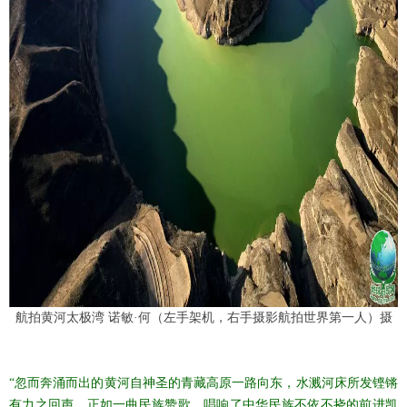
航拍黄河太极湾 诺敏·何（左手架机，右手摄影航拍世界第一人）摄
“忽而奔涌而出的黄河自神圣的青藏高原一路向东，水溅河床所发铿锵
有力之回声，正如一曲民族赞歌，唱响了中华民族不依不挠的前进凯