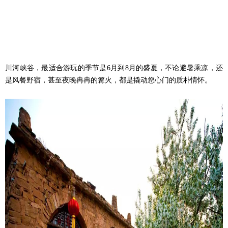
川河峡谷，最适合游玩的季节是6月到8月的盛夏，不论避暑乘凉，还
是风餐野宿，甚至夜晚冉冉的篝火，都是撬动您心门的质朴情怀。