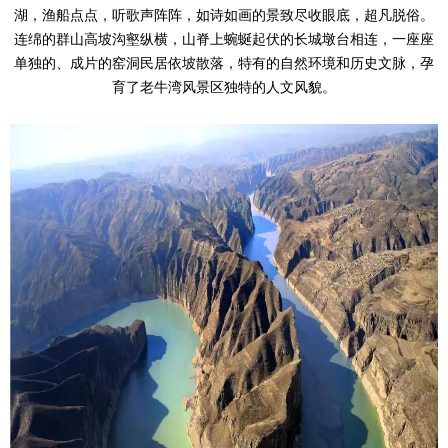
湖，渔船点点，听歌声阵阵，如诗如画的景致尽收眼底，超凡脱俗。
连绵的群山高坡沟壑纵横，山脊上蜿蜒起伏的长城墩台相连，一座座
单独的、成片的窑洞民居依坡散落，特有的自然环境和历史文脉，孕
育了老牛湾风景区独特的人文风貌。